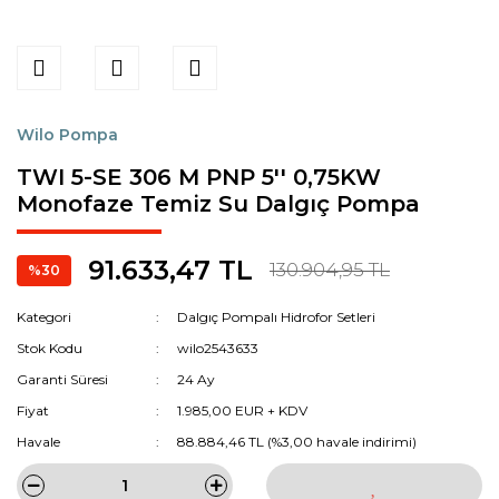
Wilo Pompa
TWI 5-SE 306 M PNP 5'' 0,75KW
Monofaze Temiz Su Dalgıç Pompa
91.633,47 TL
130.904,95 TL
%30
Kategori
Dalgıç Pompalı Hidrofor Setleri
Stok Kodu
wilo2543633
Garanti Süresi
24 Ay
Fiyat
1.985,00 EUR + KDV
Havale
88.884,46 TL (%3,00 havale indirimi)