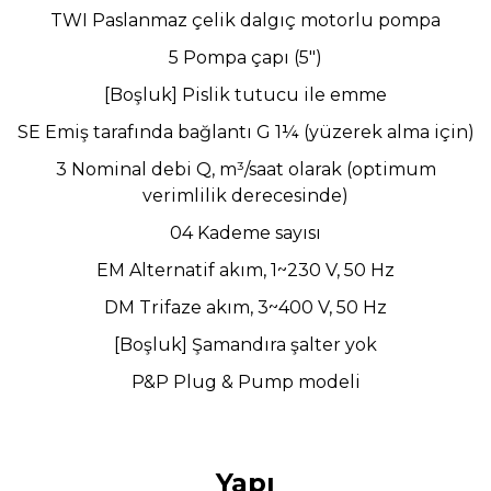
TWI Paslanmaz çelik dalgıç motorlu pompa
5 Pompa çapı (5")
[Boşluk] Pislik tutucu ile emme
SE Emiş tarafında bağlantı G 1¼ (yüzerek alma için)
3 Nominal debi Q, m³/saat olarak (optimum
verimlilik derecesinde)
04 Kademe sayısı
EM Alternatif akım, 1~230 V, 50 Hz
DM Trifaze akım, 3~400 V, 50 Hz
[Boşluk] Şamandıra şalter yok
P&P Plug & Pump modeli
Yapı