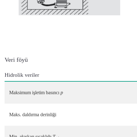
Veri föyü
Hidrolik veriler
Maksimum işletim basıncı
p
Maks. daldırma derinliği
Min. akışkan sıcaklığı
T