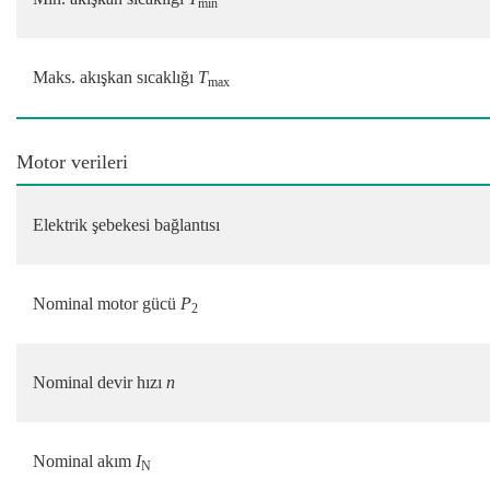
min
Maks. akışkan sıcaklığı
T
max
Motor verileri
Elektrik şebekesi bağlantısı
Nominal motor gücü
P
2
Nominal devir hızı
n
Nominal akım
I
N