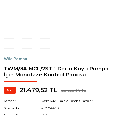
Wilo Pompa
TWM/3A MCL/2ST 1 Derin Kuyu Pompa
İçin Monofaze Kontrol Panosu
21.479,52 TL
28.639,36 TL
%25
Kategori
Derin Kuyu Dalgıç Pompa Panoları
Stok Kodu
wil2854430