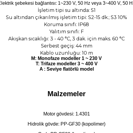
Elektrik şebekesi bağlantısı: 1~230 V, 50 Hz veya 3~400 V, 50 H
İşletim tipi su altında: S1
Su altından çıkarılmış işletim tipi: S2-15 dk.; S3 10%
Koruma sınıfı: IP68
Yalıtım sınıfı: F
Akışkan sıcaklığı: 3 - 40 °C, 3 dak. için maks. 60 °C
Serbest geçiş: 44 mm
Kablo uzunluğu: 10 m
M: Monofaze modeller 1
~ 230 V
T: Trifaze modeller 3
~ 400 V
A : Seviye flatörlü model
Malzemeler
Motor gövdesi: 1.4301
Hidrolik gövde: PP-GF30 (kopolimer)