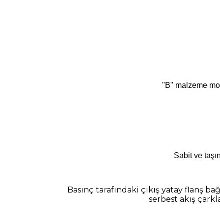
"B" malzeme mode
Sabit ve taşı
Basınç tarafındaki çıkış yatay flanş b
serbest akış çarkl