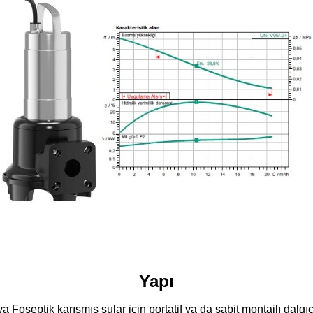
Yapı
eya Foseptik karışmış sular için portatif ya da sabit montajlı dalg