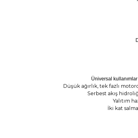
D
Üniversal kullanımlar
Düşük ağırlık, tek fazlı moto
Serbest akış hidroli
Yalıtım haz
İki kat salmas