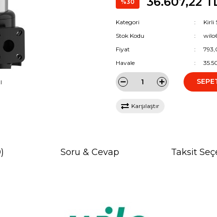
36.607,22 T
%30
Kategori
Kirl
Stok Kodu
wilo
Fiyat
793,
Havale
35.5
SEPE
I
Karşılaştır
)
Soru & Cevap
Taksit Seç