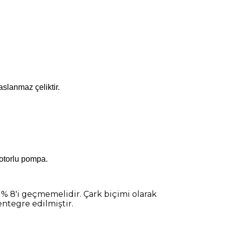
slanmaz çeliktir.
motorlu pompa.
 % 8'i geçmemelidir. Çark biçimi olarak
entegre edilmiştir.