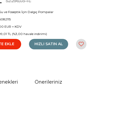
L
52.296,03 TL
i Su ve Foseptik İçin Dalgıç Pompalar
6082115
00 EUR + KDV
09,01 TL (%3,00 havale indirimi)
TE EKLE
HIZLI SATIN AL
enekleri
Önerileriniz