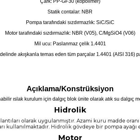
Çark: PP-GF30 (kopolimer)
Statik contalar: NBR
Pompa tarafındaki sızdırmazlık: SiC/SiC
Motor tarafındaki sızdırmazlık: NBR (V05), C/MgSiO4 (V06)
Mil ucu: Paslanmaz çelik 1.4401
linde akışkanla temas eden tüm parçalar 1.4401 (AISI 316) pa
Açıklama/Konstrüksiyon
nabilir ıslak kurulum için dalgıç blok ünite olarak atık su dalgıç 
Hidrolik
ağlantıları olarak uygulanmıştır. Azami kuru madde oranı
arı kullanılmaktadır. Hidrolik gövdeye bir pompa ayağı 
Motor