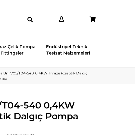
az Çelik Pompa
Endüstriyel Teknik
Fittingsler
Tesisat Malzemeleri
a Uni V05/T04-540 0,4KW Trifaze Foseptik Dalgıç
mpa
5/T04-540 0,4KW
ptik Dalgıç Pompa