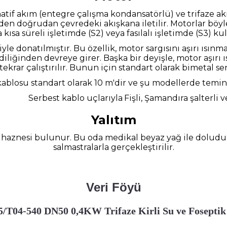
natif akım (entegre çalışma kondansatörlü) ve trifaze a
nden doğrudan çevredeki akışkana iletilir. Motorlar böyle
 kısa süreli işletimde (S2) veya fasılalı işletimde (S3) kull
e donatılmıştır. Bu özellik, motor sargısını aşırı ısınm
iliğinden devreye girer. Başka bir deyişle, motor aşırı 
ekrar çalıştırılır. Bunun için standart olarak bimetal sen
ablosu standart olarak 10 m'dir ve şu modellerde temin 
Serbest kablo uçlarıyla
Fişli, Şamandıra şalterli ve
Yalıtım
ım haznesi bulunur. Bu oda medikal beyaz yağ ile doludur
salmastralarla gerçekleştirilir.
Veri Föyü
/T04-540 DN50 0,4KW Trifaze Kirli Su ve Foseptik