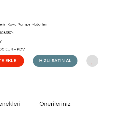
Derin Kuyu Pompa Motorları
6083574
y
00 EUR + KDV
TE EKLE
HIZLI SATIN AL
enekleri
Önerileriniz