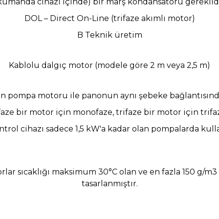
(kumanda cihazı içinde) bir marş kondansatörü gereklidi
DOL – Direct On-Line (trifaze akımlı motor)
B Teknik üretim
Kablolu dalgıç motor (modele göre 2 m veya 2,5 m)
ken pompa motoru ile panonun aynı şebeke bağlantısınd
faze
bir motor için monofaze, trifaze bir motor için trifa
ntrol cihazı sadece 1,5 kW'a kadar olan pompalarda kullan
orlar sıcaklığı maksimum 30°C olan ve en fazla 150 g/m3 
tasarlanmıştır.