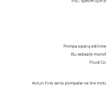
PSC: İşletim için 
Pompa sipariş edilir
Bu sebeple mono
Fluid Co
Actun First serisi pompalar ve XI4 mot