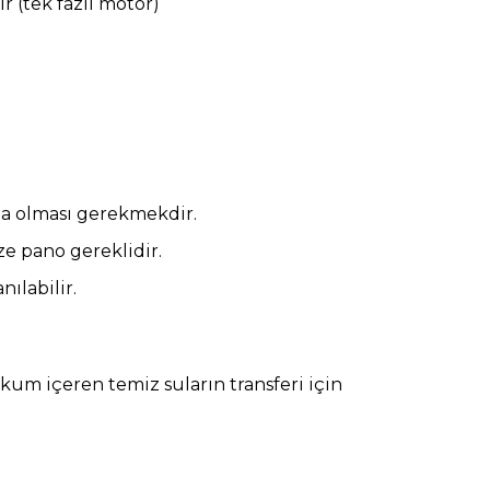
r (tek fazlı motor)
a olması gerekmekdir.
ze pano gereklidir.
ılabilir.
kum içeren temiz suların transferi için