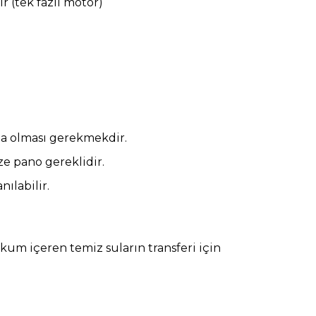
r (tek fazlı motor)
a olması gerekmekdir.
ze pano gereklidir.
ılabilir.
kum içeren temiz suların transferi için