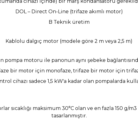
(kumanda cihazı içinde) bir marş kondansatörü gereklidi
DOL – Direct On-Line (trifaze akımlı motor)
B Teknik üretim
Kablolu dalgıç motor (modele göre 2 m veya 2,5 m)
ken pompa motoru ile panonun aynı şebeke bağlantısınd
faze
bir motor için monofaze, trifaze bir motor için trifa
ntrol cihazı sadece 1,5 kW'a kadar olan pompalarda kullan
orlar sıcaklığı maksimum 30°C olan ve en fazla 150 g/m3 
tasarlanmıştır.