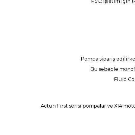
PSC: İşletim için 
Pompa sipariş edilir
Bu sebeple mono
Fluid Co
Actun First serisi pompalar ve XI4 mot