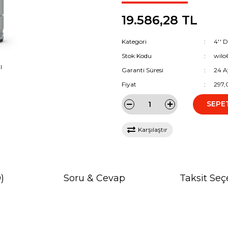
19.586,28 TL
Kategori
4'' 
Stok Kodu
wilo
I
Garanti Süresi
24 A
Fiyat
297,
SEPE
Karşılaştır
)
Soru & Cevap
Taksit Seç