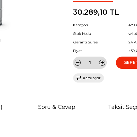
30.289,10 TL
Kategori
4'' 
Stok Kodu
wilo
I
Garanti Süresi
24 A
Fiyat
459,
SEPE
Karşılaştır
)
Soru & Cevap
Taksit Seç