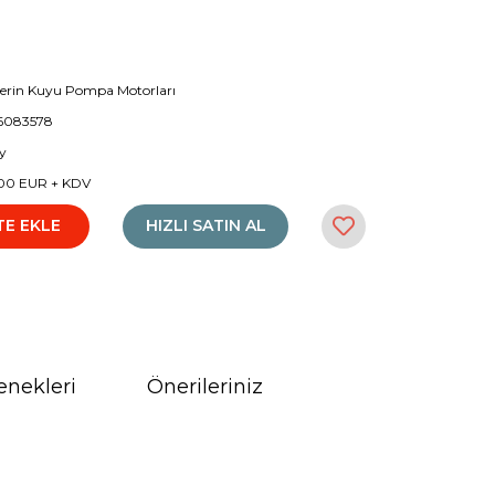
Derin Kuyu Pompa Motorları
6083578
y
00 EUR + KDV
TE EKLE
HIZLI SATIN AL
enekleri
Önerileriniz