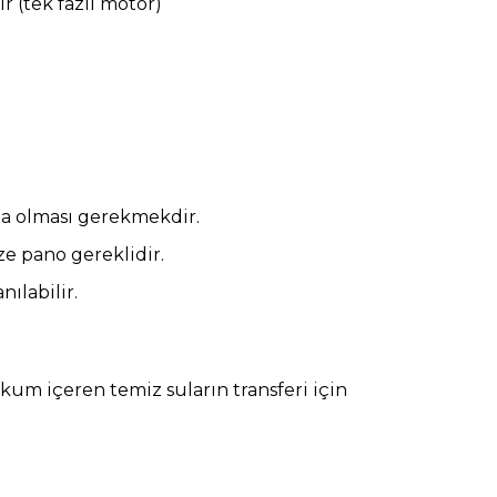
r (tek fazlı motor)
a olması gerekmekdir.
ze pano gereklidir.
ılabilir.
kum içeren temiz suların transferi için