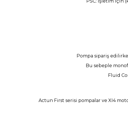
PSC: İşletim için 
Pompa sipariş edilir
Bu sebeple mono
Fluid Co
Actun First serisi pompalar ve XI4 mot