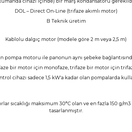
(kumanda cihazı içinde) bir marş kondansatörü gereklidi
DOL – Direct On-Line (trifaze akımlı motor)
B Teknik üretim
Kablolu dalgıç motor (modele göre 2 m veya 2,5 m)
ken pompa motoru ile panonun aynı şebeke bağlantısınd
faze
bir motor için monofaze, trifaze bir motor için trifa
ntrol cihazı sadece 1,5 kW'a kadar olan pompalarda kullan
orlar sıcaklığı maksimum 30°C olan ve en fazla 150 g/m3 
tasarlanmıştır.