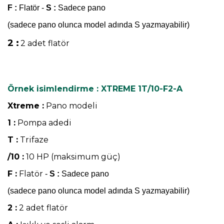
F :
Flatör
-
S :
Sadece pano
(sadece pano olunca model adında S yazmayabilir)
2 :
2 adet flatör
Örnek isimlendirme : XTREME 1T/10-F2-A
Xtreme :
Pano modeli
1 :
Pompa adedi
T :
Trifaze
/10 :
10 HP (maksimum güç)
F :
Flatör
-
S :
Sadece pano
(sadece pano olunca model adında S yazmayabilir)
2 :
2 adet flatör