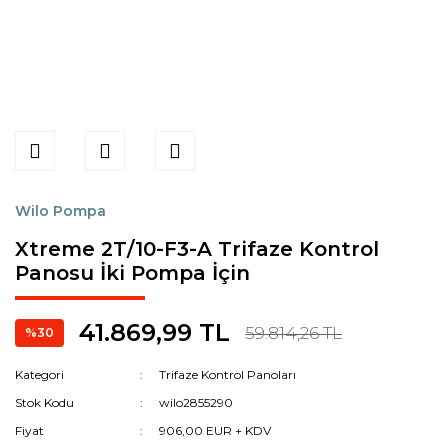
Wilo Pompa
Xtreme 2T/10-F3-A Trifaze Kontrol
Panosu İki Pompa İçin
41.869,99 TL
59.814,26 TL
%30
Kategori
Trifaze Kontrol Panoları
Stok Kodu
wilo2855290
Fiyat
906,00 EUR + KDV