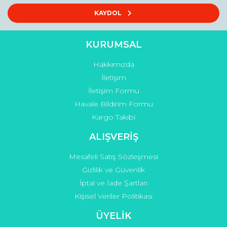
Ürün açıklamasında eksik bilgiler bulunuyor.
KAYDOL
Ürün bilgilerinde hatalar bulunuyor.
Ürün fiyatı diğer sitelerden daha pahalı.
KURUMSAL
Bu ürüne benzer farklı alternatifler olmalı.
Hakkımızda
İletişim
İletişim Formu
Havale Bildirim Formu
Kargo Takibi
Gönder
ALIŞVERİŞ
Mesafeli Satış Sözleşmesi
Gizlilik ve Güvenlik
İptal ve İade Şartları
Kişisel Veriler Politikası
ÜYELİK