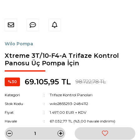
Wilo Pompa
Xtreme 3T/10-F4-A Trifaze Kontrol
Panosu Üç Pompa İçin
69.105,95 TL
98.722,78 TL
%30
Kategori
Trifaze Kontrol Panoları
Stok Kodu
wilo2855293-2484112
Fiyat
1.497,00 EUR + KDV
Havale
67.032,77 TL (%3,00 havale indirimi)