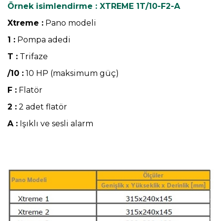
Örnek isimlendirme : XTREME 1T/10-F2-A
Xtreme :
Pano modeli
1 :
Pompa adedi
T :
Trifaze
/10 :
10 HP (maksimum güç)
F :
Flatör
2 :
2 adet flatör
A :
Işıklı ve sesli alarm