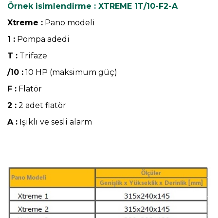
Örnek isimlendirme : XTREME 1T/10-F2-A
Xtreme :
Pano modeli
1 :
Pompa adedi
T :
Trifaze
/10 :
10 HP (maksimum güç)
F :
Flatör
2 :
2 adet flatör
A :
Işıklı ve sesli alarm