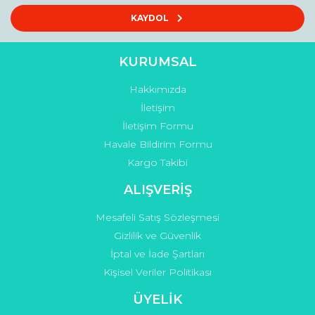
Ürün açıklamasında eksik bilgiler bulunuyor.
KAYDOL
Ürün bilgilerinde hatalar bulunuyor.
Ürün fiyatı diğer sitelerden daha pahalı.
KURUMSAL
Bu ürüne benzer farklı alternatifler olmalı.
Hakkımızda
İletişim
İletişim Formu
Havale Bildirim Formu
Kargo Takibi
Gönder
ALIŞVERİŞ
Mesafeli Satış Sözleşmesi
Gizlilik ve Güvenlik
İptal ve İade Şartları
Kişisel Veriler Politikası
ÜYELİK