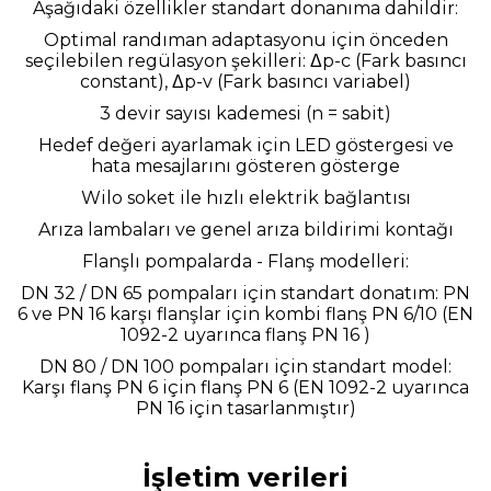
Aşağıdaki özellikler standart donanıma dahildir:
Optimal randıman adaptasyonu için önceden
seçilebilen regülasyon şekilleri: Δp-c (Fark basıncı
constant), Δp-v (Fark basıncı variabel)
3 devir sayısı kademesi (n = sabit)
Hedef değeri ayarlamak için LED göstergesi ve
hata mesajlarını gösteren gösterge
Wilo soket ile hızlı elektrik bağlantısı
Arıza lambaları ve genel arıza bildirimi kontağı
Flanşlı pompalarda - Flanş modelleri:
DN 32 / DN 65 pompaları için standart donatım: PN
6 ve PN 16 karşı flanşlar için kombi flanş PN 6/10 (EN
1092-2 uyarınca flanş PN 16 )
DN 80 / DN 100 pompaları için standart model:
Karşı flanş PN 6 için flanş PN 6 (EN 1092-2 uyarınca
PN 16 için tasarlanmıştır)
İşletim verileri