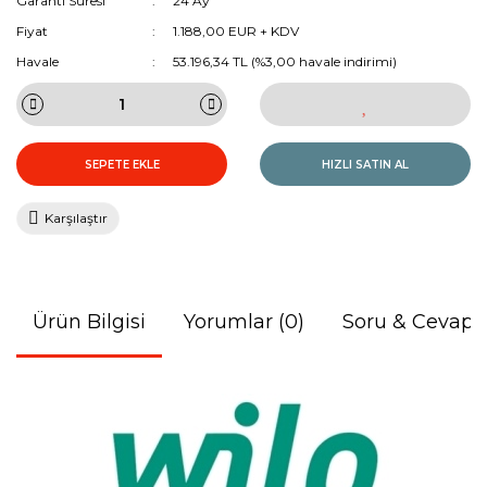
Garanti Süresi
24 Ay
Fiyat
1.188,00 EUR + KDV
Havale
53.196,34 TL (%3,00 havale indirimi)
SEPETE EKLE
HIZLI SATIN AL
Karşılaştır
Ürün Bilgisi
Yorumlar (0)
Soru & Cevap