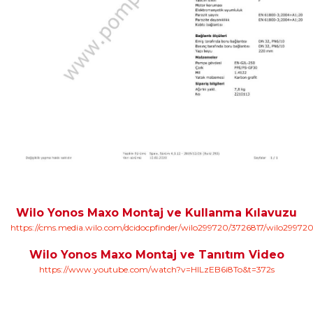
Wilo Yonos Maxo Montaj ve Kullanma Kılavuzu
https://cms.media.wilo.com/dcidocpfinder/wilo299720/3726817/wilo299720
Wilo Yonos Maxo Montaj ve Tanıtım Video
https://www.youtube.com/watch?v=HlLzEB6i8To&t=372s