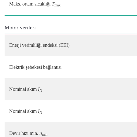
Maks. ortam sıcaklığı
T
max
Motor verileri
Enerji verimliliği endeksi (EEI)
Elektrik şebekesi bağlantısı
Nominal akım
I
N
Nominal akım
I
N
Devir hızı min.
n
min