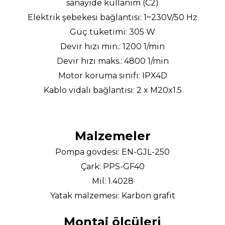
sanayide kullanım (C2)
Elektrik şebekesi bağlantısı: 1~230V/50 Hz
Güç tüketimi: 305 W
Devir hızı min.: 1200 1/min
Devir hızı maks.: 4800 1/min
Motor koruma sınıfı: IPX4D
Kablo vidalı bağlantısı: 2 x M20x1.5
Malzemeler
Pompa gövdesi: EN-GJL-250
Çark: PPS-GF40
Mil: 1.4028
Yatak malzemesi: Karbon grafit
Montaj ölçüleri