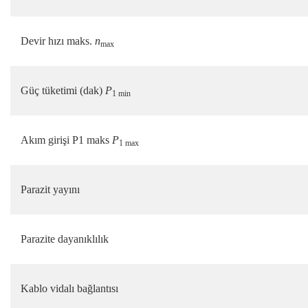
Devir hızı maks.
n
max
Güç tüketimi (dak)
P
1 min
Akım girişi P1 maks
P
1 max
Parazit yayını
Parazite dayanıklılık
Kablo vidalı bağlantısı