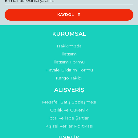
Ürün fiyatı diğer sitelerden daha pahalı.
Bu ürüne benzer farklı alternatifler olmalı.
KAYDOL
KURUMSAL
Hakkımızda
Gönder
İletişim
İletişim Formu
Havale Bildirim Formu
Kargo Takibi
ALIŞVERİŞ
Mesafeli Satış Sözleşmesi
Gizlilik ve Güvenlik
İptal ve İade Şartları
Kişisel Veriler Politikası