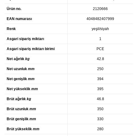
Ürün no.
2120666
EAN numarası
4048482407999
Renk
yeşil/siyah
Asgari sipariş miktarı
1
Asgari sipariş miktarı birimi
PCE
Net ağırlık
kg
42.8
Net uzunluk
mm
250
Net genişlik
mm
394
Net yükseklik
mm
395
Brüt ağırlık
kg
46.8
Brüt uzunluk
mm
350
Brüt genişlik
mm
330
Brüt yükseklik
mm
280