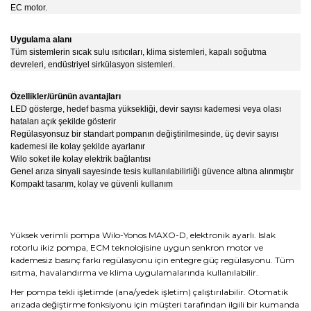
EC motor.
Uygulama alanı
Tüm sistemlerin sıcak sulu ısıtıcıları, klima sistemleri, kapalı soğutma
devreleri, endüstriyel sirkülasyon sistemleri.
Özellikler/ürünün avantajları
LED gösterge, hedef basma yüksekliği, devir sayısı kademesi veya olası
hataları açık şekilde gösterir
Regülasyonsuz bir standart pompanın değiştirilmesinde, üç devir sayısı
kademesi ile kolay şekilde ayarlanır
Wilo soket ile kolay elektrik bağlantısı
Genel arıza sinyali sayesinde tesis kullanılabilirliği güvence altına alınmıştır
Kompakt tasarım, kolay ve güvenli kullanım
Yüksek verimli pompa Wilo-Yonos MAXO-D, elektronik ayarlı. Islak
rotorlu ikiz pompa, ECM teknolojisine uygun senkron motor ve
kademesiz basınç farkı regülasyonu için entegre güç regülasyonu. Tüm
ısıtma, havalandırma ve klima uygulamalarında kullanılabilir.
Her pompa tekli işletimde (ana/yedek işletim) çalıştırılabilir. Otomatik
arızada değiştirme fonksiyonu için müşteri tarafından ilgili bir kumanda