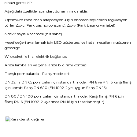
cihazı gereklidir.
Aşağıdaki özellikler standart donanıma dahildir:
Optimum randıman adaptasyonu için önceden seçilebilen regülasyon
türleri Δp-c (Fark basıncı constant), Δp-v (Fark basıncı variabel)
3 devir sayısı kademesi (n = sabit)
Hedef değeri ayarlamak için LED göstergesi ve hata mesajlarını gösteren
gösterge
Wilo soket ile hızlı elektrik bağlantısı
Arıza lambaları ve genel arıza bildirimi kontağı
Flanşlı pompalarda - Flanş modelleri:
DN 32 ila DN 65 pompaları için standart model: PN 6 ve PN 16 karşı flanşı
için kombi flanş PN 6/10 (EN 1092-2'ye uygun flanş PN 16)
DN 80 / DN 100 pompaları için standart model: Karşı flanş PN 6 için
flanş PN 6 (EN 1092-2 uyarınca PN 16 için tasarlanmıştır)