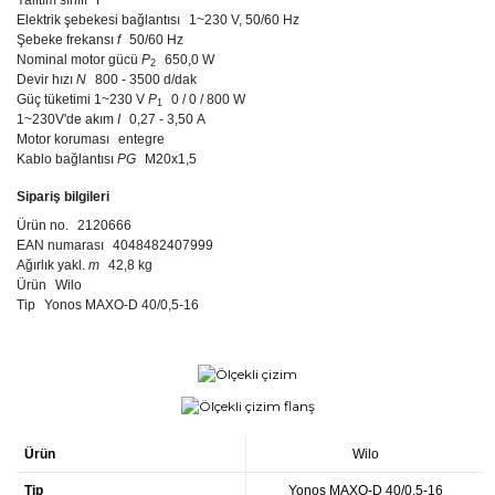
Elektrik şebekesi bağlantısı
1~230 V, 50/60 Hz
Şebeke frekansı
f
50/60 Hz
Nominal motor gücü
P
650,0 W
2
Devir hızı
N
800 - 3500 d/dak
Güç tüketimi 1~230 V
P
0 / 0 / 800 W
1
1~230V'de akım
I
0,27 - 3,50 A
Motor koruması
entegre
Kablo bağlantısı
PG
M20x1,5
Sipariş bilgileri
Ürün no.
2120666
EAN numarası
4048482407999
Ağırlık yakl.
m
42,8 kg
Ürün
Wilo
Tip
Yonos MAXO-D 40/0,5-16
Ürün
Wilo
Tip
Yonos MAXO-D 40/0,5-16