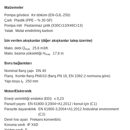
Malzemeler
Pompa gövdesi
Kır döküm (EN-GJL-250)
Çark
Plastik (PPE – % 30 GF)
Pompa mili
Paslanmaz çelik (X30Cr13/X46Cr13)
Yatak
Metal emdirilmiş karbon
İzin verilen akışkanlar (diğer akışkanlar talep üzerine)
Maks. debi
Q
25,6 m3/h
max
Maks. basma yüksekliği
H
17,6 m
max
Boru bağlantıları
Nominal flanş çapı
DN 40
Flanş
Kombi flanş PN6/10 (flanş PN 16, EN 1092-2 normuna göre)
Yapı boyu
l
250 mm
0
Motor/Elektronik
Enerji verimliliği endeksi (EEI)
≤ 0,23
Parazit yayını
EN 61800-3;2004+A1;2012 / konut için (C1)
Parazite dayanıklılık
EN 61800-3;2004+A1;2012 /industrial environment
(C2)
Devir hısı ayarı
Frekans konvertörü
Koruma sınıfı
IP X4D
Yalıtım sınıfı
F