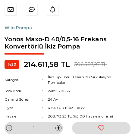
Wilo Pompa
Yonos Maxo-D 40/0,5-16 Frekans
Konvertörlü İkiz Pompa
214.611,58 TL
306.587,97 TL
%30
İkiz Tip Enerji Tasarruflu Sirkülasyon
Kategori
Pompaları
Stok Kodu
wilo2120666
Garanti Süresi
24 Ay
Fiyat
4.649,00 EUR + KDV
Havale
208.173,23 TL (%3,00 havale indirimi)