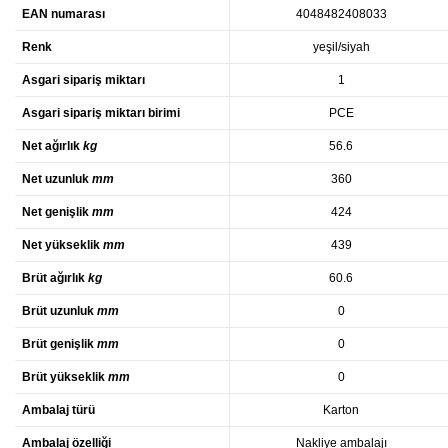
EAN numarası
4048482408033
Renk
yeşil/siyah
Asgari sipariş miktarı
1
Asgari sipariş miktarı birimi
PCE
Net ağırlık
kg
56.6
Net uzunluk
mm
360
Net genişlik
mm
424
Net yükseklik
mm
439
Brüt ağırlık
kg
60.6
Brüt uzunluk
mm
0
Brüt genişlik
mm
0
Brüt yükseklik
mm
0
Ambalaj türü
Karton
Ambalaj özelliği
Nakliye ambalajı