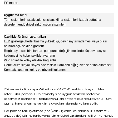
EC motor.
Uygulama alanı
Tüm sistemlerin sıcak sulu ısıtıcıları, klima sistemleri, kapalı soğutma
devreleri, endüstriyel sirkülasyon sistemleri.
Özellikler/ürünün avantajları
LED gösterge, hedef basma yüksekliği, devir sayısı kademesi veya olası
hataları açık şekilde gösterir
Regülasyonsuz bir standart pompanın değiştirilmesinde, üç devir sayısı
kademesi ile kolay şekilde ayarlanır
Wilo soket ile kolay elektrik bağlantısı
Genel arıza sinyali sayesinde tesis kullanılabilirliği güvence altına alınmıştır
Kompakt tasarım, kolay ve güvenli kullanım
Yüksek verimli pompa Wilo-Yonos MAXO-D, elektronik ayarlı. Islak
rotorlu ikiz pompa, ECM teknolojisine uygun senkron motor ve
kademesiz basınç farkı regülasyonu için entegre güç regülasyonu. Tüm
ısıtma, havalandırma ve klima uygulamalarında kullanılabilir.
Her pompa tekli işletimde (ana/yedek işletim) çalıştırılabilir. Otomatik
arızada değiştirme fonksiyonu için müşteri tarafından ilgili bir kumanda