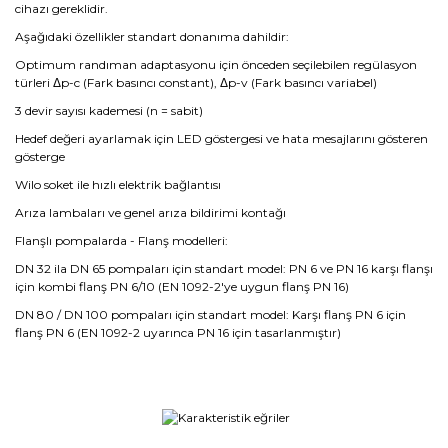
cihazı gereklidir.
Aşağıdaki özellikler standart donanıma dahildir:
Optimum randıman adaptasyonu için önceden seçilebilen regülasyon
türleri Δp-c (Fark basıncı constant), Δp-v (Fark basıncı variabel)
3 devir sayısı kademesi (n = sabit)
Hedef değeri ayarlamak için LED göstergesi ve hata mesajlarını gösteren
gösterge
Wilo soket ile hızlı elektrik bağlantısı
Arıza lambaları ve genel arıza bildirimi kontağı
Flanşlı pompalarda - Flanş modelleri:
DN 32 ila DN 65 pompaları için standart model: PN 6 ve PN 16 karşı flanşı
için kombi flanş PN 6/10 (EN 1092-2'ye uygun flanş PN 16)
DN 80 / DN 100 pompaları için standart model: Karşı flanş PN 6 için
flanş PN 6 (EN 1092-2 uyarınca PN 16 için tasarlanmıştır)