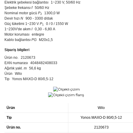
Elektrik şebekesi bağlantısı
1~230 V, 50/60 Hz
Şebeke frekansı
f
50/60 Hz
Nominal motor gücü
P
1300,0 W
2
Devir hızı
N
900 - 3300 d/dak
Güç tüketimi 1~230 V
P
0 / 0 / 1550 W
1
1~230V'de akım
I
0,30 - 6,80 A
Motor koruması
entegre
Kablo bağlantısı
PG
M20x1,5
Sipariş bilgileri
Ürün no.
2120673
EAN numarası
4048482408033
Ağırlık yakl.
m
56,6 kg
Ürün
Wilo
Tip
Yonos MAXO-D 80/0,5-12
Ürün
Wilo
Tip
Yonos MAXO-D 80/0,5-12
Ürün no.
2120673