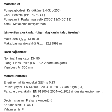
Malzemeler
Pompa gövdesi
Kır döküm (EN-GJL-250)
Çark
Sentetik (PP – % 50 GF)
Pompa mili
Paslanmaz çelik (X30Cr13/X46Cr13)
Yatak
Metal emdirilmiş karbon
İzin verilen akışkanlar (diğer akışkanlar talep üzerine)
Maks. debi
Q
61 m3/h
max
Maks. basma yüksekliği
H
12,99999 m
max
Boru bağlantıları
Nominal flanş çapı
DN 80
Flanş
Flanş PN16 (EN 1092-2 normuna göre)
Yapı boyu
l
360 mm
0
Motor/Elektronik
Enerji verimliliği endeksi (EEI)
≤ 0,23
Parazit yayını
EN 61800-3;2004+A1;2012 / konut için (C1)
Parazite dayanıklılık
EN 61800-3;2004+A1;2012 /industrial environment
(C2)
Devir hısı ayarı
Frekans konvertörü
Koruma sınıfı
IP X4D
Yalıtım sınıfı
F