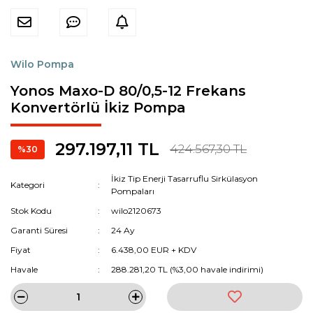
Wilo Pompa
Yonos Maxo-D 80/0,5-12 Frekans
Konvertörlü İkiz Pompa
297.197,11 TL
424.567,30 TL
%30
İkiz Tip Enerji Tasarruflu Sirkülasyon
Kategori
Pompaları
Stok Kodu
wilo2120673
Garanti Süresi
24 Ay
Fiyat
6.438,00 EUR + KDV
Havale
288.281,20 TL (%3,00 havale indirimi)