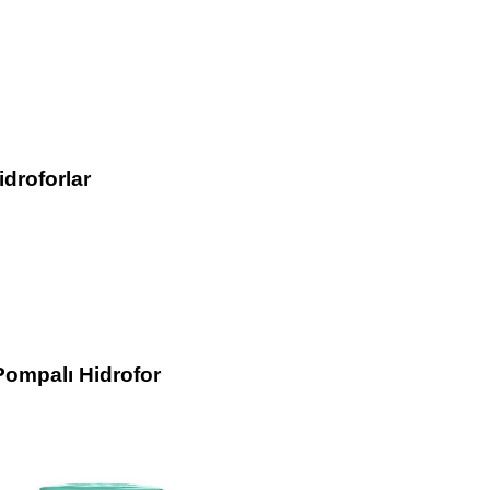
droforlar
Pompalı Hidrofor