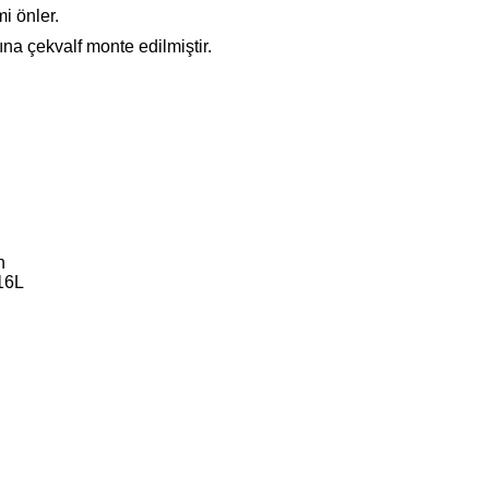
i önler.
a çekvalf monte edilmiştir.
n
16L