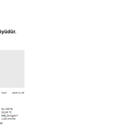
öyüdür.