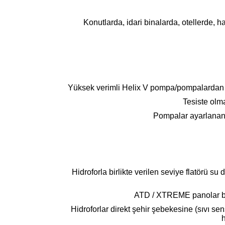
Konutlarda, idari binalarda, otellerde, 
Yüksek verimli Helix V pompa/pompalardan 
Tesiste olma
Pompalar ayarlanan t
Hidroforla birlikte verilen seviye flatörü su
ATD / XTREME panolar bin
Hidroforlar direkt şehir şebekesine (sıvı s