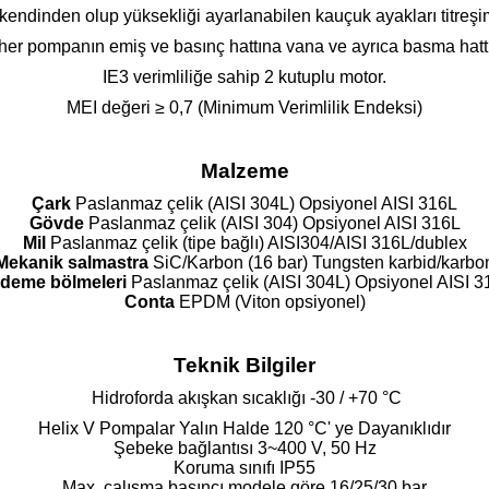
kendinden olup yüksekliği ayarlanabilen kauçuk ayakları titreşim
her pompanın emiş ve basınç hattına vana ve ayrıca basma hattın
IE3 verimliliğe sahip 2 kutuplu motor.
MEI değeri ≥ 0,7 (Minimum Verimlilik Endeksi)
Malzeme
Çark
Paslanmaz çelik (AISI 304L) Opsiyonel AISI 316L
Gövde
Paslanmaz çelik (AISI 304) Opsiyonel AISI 316L
Mil
Paslanmaz çelik (tipe bağlı) AISI304/AISI 316L/dublex
Mekanik salmastra
SiC/Karbon (16 bar) Tungsten karbid/karbo
deme bölmeleri
Paslanmaz çelik (AISI 304L) Opsiyonel AISI 3
Conta
EPDM (Viton opsiyonel)
Teknik Bilgiler
Hidroforda akışkan sıcaklığı -30 / +70 °C
Helix V Pompalar Yalın Halde 120 °C' ye Dayanıklıdır
Şebeke bağlantısı 3~400 V, 50 Hz
Koruma sınıfı IP55
Max. çalışma basıncı modele göre 16/25/30 bar