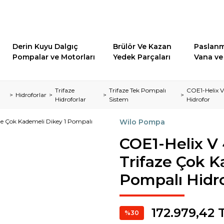
Derin Kuyu Dalgıç
Brülör Ve Kazan
Paslanm
Pompalar ve Motorları
Yedek Parçaları
Vana ve 
Trifaze
Trifaze Tek Pompalı
COE1-Helix V
Hidroforlar
Hidroforlar
Sistem
Hidrofor
Wilo Pompa
COE1-Helix V 
Trifaze Çok K
Pompalı Hidr
172.979,42 
%30