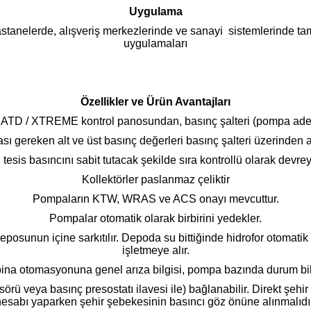
Uygulama
hastanelerde, alışveriş merkezlerinde ve sanayi sistemlerinde t
uygulamaları
Özellikler ve Ürün Avantajları
ATD / XTREME kontrol panosundan, basınç şalteri (pompa adedi
sı gereken alt ve üst basınç değerleri basınç şalteri üzerinden a
esis basıncını sabit tutacak şekilde sıra kontrollü olarak devrey
Kollektörler paslanmaz çeliktir
Pompaların KTW, WRAS ve ACS onayı mevcuttur.
Pompalar otomatik olarak birbirini yedekler.
 deposunun içine sarkıtılır. Depoda su bittiğinde hidrofor otomati
işletmeye alır.
a otomasyonuna genel arıza bilgisi, pompa bazında durum bilgis
ensörü veya basınç presostatı ilavesi ile) bağlanabilir. Direkt
hesabı yaparken şehir şebekesinin basıncı göz önüne alınmalıdır