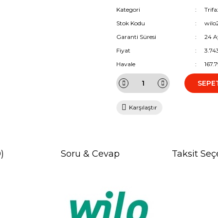
Kategori
Trif
Stok Kodu
wilo
Garanti Süresi
24 A
Fiyat
3.74
Havale
167.
SEPE
Karşılaştır
)
Soru & Cevap
Taksit Seç