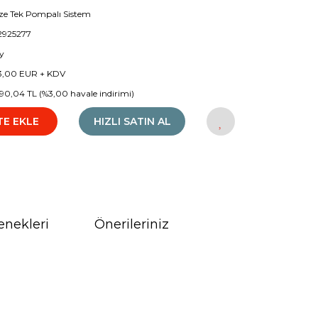
aze Tek Pompalı Sistem
2925277
y
3,00 EUR + KDV
790,04 TL (%3,00 havale indirimi)
TE EKLE
HIZLI SATIN AL
enekleri
Önerileriniz