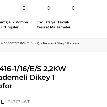
az Çelik Pompa
Endüstriyel Teknik
Fittingsler
Tesisat Malzemeleri
 416-1/16/E/S 2,2KW Trifaze Çok Kademeli Dikey 1 Pompalı
416-1/16/E/S 2,2KW
ademeli Dikey 1
ofor
TL
247.113,46 TL