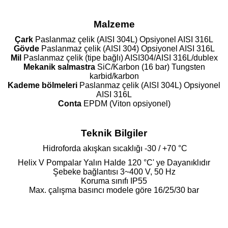
Malzeme
Çark
Paslanmaz çelik (AISI 304L) Opsiyonel AISI 316L
Gövde
Paslanmaz çelik (AISI 304) Opsiyonel AISI 316L
Mil
Paslanmaz çelik (tipe bağlı) AISI304/AISI 316L/dublex
Mekanik salmastra
SiC/Karbon (16 bar) Tungsten
karbid/karbon
Kademe bölmeleri
Paslanmaz çelik (AISI 304L) Opsiyonel
AISI 316L
Conta
EPDM (Viton opsiyonel)
Teknik Bilgiler
Hidroforda akışkan sıcaklığı -30 / +70 °C
Helix V Pompalar Yalın Halde 120 °C' ye Dayanıklıdır
Şebeke bağlantısı 3~400 V, 50 Hz
Koruma sınıfı IP55
Max. çalışma basıncı modele göre 16/25/30 bar