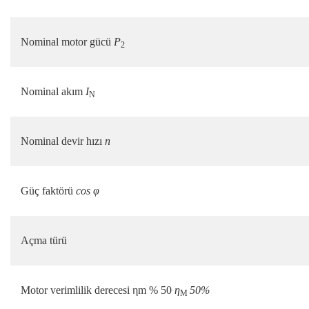
Nominal motor gücü
P
2
Nominal akım
I
N
Nominal devir hızı
n
Güç faktörü
cos φ
Açma türü
Motor verimlilik derecesi ηm % 50
η
50%
M