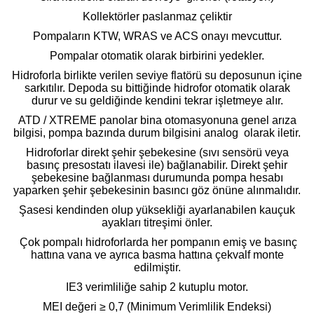
Kollektörler paslanmaz çeliktir
Pompaların KTW, WRAS ve ACS onayı mevcuttur.
Pompalar otomatik olarak birbirini yedekler.
Hidroforla birlikte verilen seviye flatörü su deposunun içine
sarkıtılır. Depoda su bittiğinde hidrofor otomatik olarak
durur ve su geldiğinde kendini tekrar işletmeye alır.
ATD / XTREME panolar bina otomasyonuna genel arıza
bilgisi, pompa bazında durum bilgisini analog olarak iletir.
Hidroforlar direkt şehir şebekesine (sıvı sensörü veya
basınç presostatı ilavesi ile) bağlanabilir. Direkt şehir
şebekesine bağlanması durumunda pompa hesabı
yaparken şehir şebekesinin basıncı göz önüne alınmalıdır.
Şasesi kendinden olup yüksekliği ayarlanabilen kauçuk
ayakları titreşimi önler.
Çok pompalı hidroforlarda her pompanın emiş ve basınç
hattına vana ve ayrıca basma hattına çekvalf monte
edilmiştir.
IE3 verimliliğe sahip 2 kutuplu motor.
MEI değeri ≥ 0,7 (Minimum Verimlilik Endeksi)