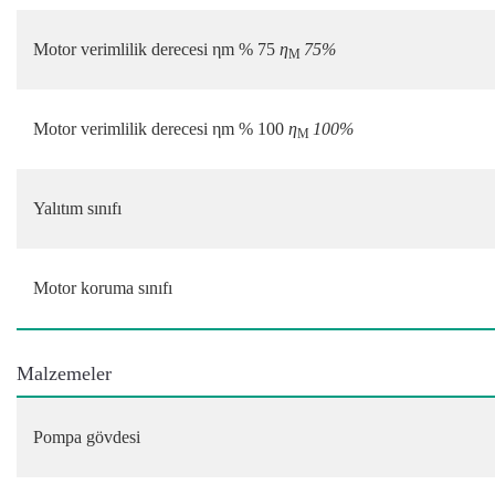
Motor verimlilik derecesi ηm % 75
η
75%
M
Motor verimlilik derecesi ηm % 100
η
100%
M
Yalıtım sınıfı
Motor koruma sınıfı
Malzemeler
Pompa gövdesi