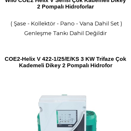
Wilo COE2 Helix V Serisi Çok Kademeli Dikey
2 Pompalı Hidroforlar
( Şase - Kollektör - Pano - Vana Dahil Set )
Genleşme Tankı Dahil Değildir
COE2-Helix V 422-1/25/E/KS 3 KW Trifaze Çok
Kademeli Dikey 2 Pompalı Hidrofor