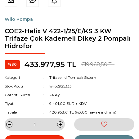
Wilo Pompa
COE2-Helix V 422-1/25/E/KS 3 KW
Trifaze Çok Kademeli Dikey 2 Pompalı
Hidrofor
433.977,95 TL
619.968,50 TL
%30
Kategori
Trifaze İki Pompalı Sistem
Stok Kodu
wilo2925333
Garanti Süresi
24 Ay
Fiyat
9.401,00 EUR + KDV
Havale
420.958,61 TL (%3,00 havale indirimi)