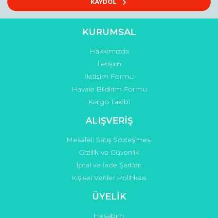
Ürün açıklamasında eksik bilgiler bulunuyor.
KAYDOL
Ürün bilgilerinde hatalar bulunuyor.
Ürün fiyatı diğer sitelerden daha pahalı.
KURUMSAL
Bu ürüne benzer farklı alternatifler olmalı.
Hakkımızda
İletişim
İletişim Formu
Havale Bildirim Formu
Kargo Takibi
Gönder
ALIŞVERİŞ
Mesafeli Satış Sözleşmesi
Gizlilik ve Güvenlik
İptal ve İade Şartları
Kişisel Veriler Politikası
ÜYELİK
Hesabım