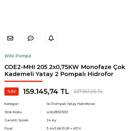
Wilo Pompa
COE2-MHI 205 2x0,75KW Monofaze Çok
Kademeli Yatay 2 Pompalı Hidrofor
159.145,74 TL
227.351,05 TL
%30
Kategori
İki Pompalı Yatay Hidroforlar
Stok Kodu
wilo2850533
Garanti Süresi
24 Ay
Fiyat
3.443,66 EUR + KDV