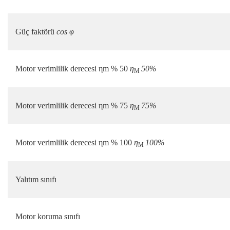
Güç faktörü
cos φ
Motor verimlilik derecesi ηm % 50
η
50%
M
Motor verimlilik derecesi ηm % 75
η
75%
M
Motor verimlilik derecesi ηm % 100
η
100%
M
Yalıtım sınıfı
Motor koruma sınıfı