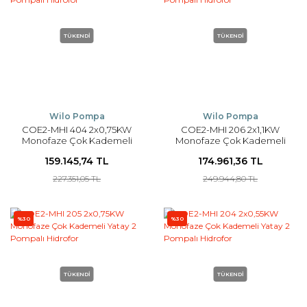
TÜKENDİ
TÜKENDİ
Wilo Pompa
Wilo Pompa
COE2-MHI 404 2x0,75KW
COE2-MHI 206 2x1,1KW
Monofaze Çok Kademeli
Monofaze Çok Kademeli
Yatay 2 Pompalı Hidrofor
Yatay 2 Pompalı Hidrofor
159.145,74 TL
174.961,36 TL
227.351,05 TL
249.944,80 TL
%30
%30
TÜKENDİ
TÜKENDİ