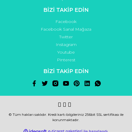
BİZİ TAKİP EDİN
Facebook
Facebook Sanal Mağaza
Twitter
Instagram
Youtube
Pinterest
BİZİ TAKİP EDİN
© Tüm hakları saklıdır. Kredi kartı bilgileriniz 256bit SSL sertifikası ile
korunmaktadır.
ile
ideasoft
e-