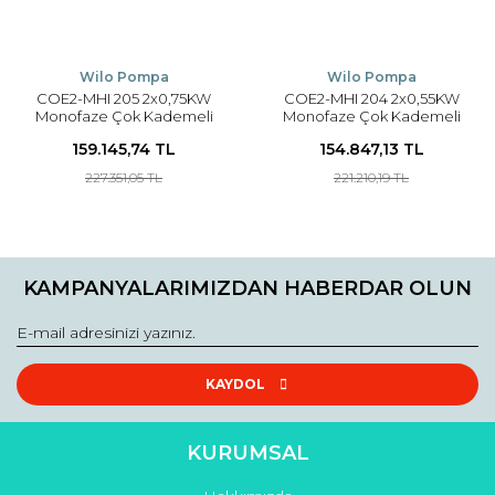
Wilo Pompa
Wilo Pompa
COE2-MHI 205 2x0,75KW
COE2-MHI 204 2x0,55KW
Monofaze Çok Kademeli
Monofaze Çok Kademeli
Yatay 2 Pompalı Hidrofor
Yatay 2 Pompalı Hidrofor
159.145,74 TL
154.847,13 TL
227.351,05 TL
221.210,19 TL
KAMPANYALARIMIZDAN HABERDAR OLUN
KAYDOL
KURUMSAL