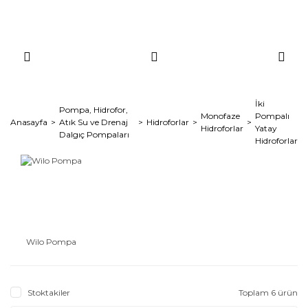
İki
Pompa, Hidrofor,
Monofaze
Pompalı
Anasayfa
Atık Su ve Drenaj
Hidroforlar
Hidroforlar
Yatay
Dalgıç Pompaları
Hidroforlar
Wilo Pompa
Stoktakiler
Toplam 6 ürün