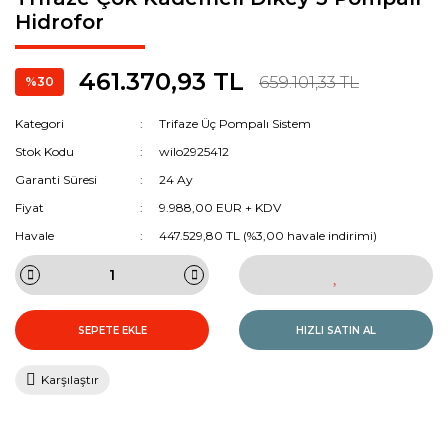
3 Hızlı İkiz Tip Sirküla
Ağır Hizmet Drenaj Şan
Yakıt Pompaları (Fuel o
Hidrofor
Pompaları
TOP-S Serisi Sirkülas
Yedeği
Rexa Pro ve FA Atık S
461.370,93 TL
659.101,33 TL
%30
Kategori
Trifaze Üç Pompalı Sistem
Stok Kodu
wilo2925412
Garanti Süresi
24 Ay
Fiyat
9.988,00 EUR + KDV
Havale
447.529,80 TL (%3,00 havale indirimi)
SEPETE EKLE
HIZLI SATIN AL
Karşılaştır