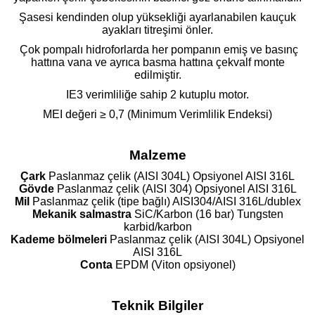
Şasesi kendinden olup yüksekliği ayarlanabilen kauçuk
ayakları titreşimi önler.
Çok pompalı hidroforlarda her pompanın emiş ve basınç
hattına vana ve ayrıca basma hattına çekvalf monte
edilmiştir.
IE3 verimliliğe sahip 2 kutuplu motor.
MEI değeri ≥ 0,7 (Minimum Verimlilik Endeksi)
Malzeme
Çark
Paslanmaz çelik (AISI 304L) Opsiyonel AISI 316L
Gövde
Paslanmaz çelik (AISI 304) Opsiyonel AISI 316L
Mil
Paslanmaz çelik (tipe bağlı) AISI304/AISI 316L/dublex
Mekanik salmastra
SiC/Karbon (16 bar) Tungsten
karbid/karbon
Kademe bölmeleri
Paslanmaz çelik (AISI 304L) Opsiyonel
AISI 316L
Conta
EPDM (Viton opsiyonel)
Teknik Bilgiler