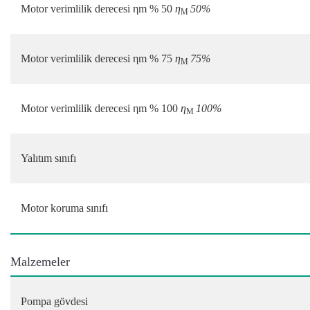
Motor verimlilik derecesi ηm % 50
η
50%
M
Motor verimlilik derecesi ηm % 75
η
75%
M
Motor verimlilik derecesi ηm % 100
η
100%
M
Yalıtım sınıfı
Motor koruma sınıfı
Malzemeler
Pompa gövdesi