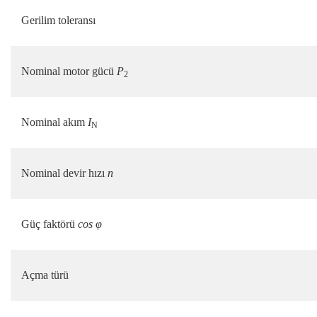
Gerilim toleransı
Nominal motor gücü
P
2
Nominal akım
I
N
Nominal devir hızı
n
Güç faktörü
cos φ
Açma türü