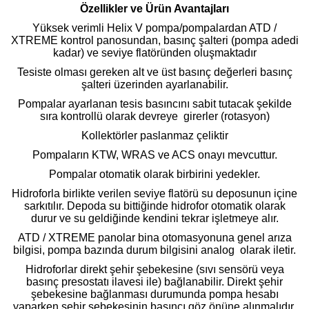
Özellikler ve Ürün Avantajları
Yüksek verimli Helix V pompa/pompalardan ATD /
XTREME kontrol panosundan, basınç şalteri (pompa adedi
kadar) ve seviye flatöründen oluşmaktadır
Tesiste olması gereken alt ve üst basınç değerleri basınç
şalteri üzerinden ayarlanabilir.
Pompalar ayarlanan tesis basıncını sabit tutacak şekilde
sıra kontrollü olarak devreye girerler (rotasyon)
Kollektörler paslanmaz çeliktir
Pompaların KTW, WRAS ve ACS onayı mevcuttur.
Pompalar otomatik olarak birbirini yedekler.
Hidroforla birlikte verilen seviye flatörü su deposunun içine
sarkıtılır. Depoda su bittiğinde hidrofor otomatik olarak
durur ve su geldiğinde kendini tekrar işletmeye alır.
ATD / XTREME panolar bina otomasyonuna genel arıza
bilgisi, pompa bazında durum bilgisini analog olarak iletir.
Hidroforlar direkt şehir şebekesine (sıvı sensörü veya
basınç presostatı ilavesi ile) bağlanabilir. Direkt şehir
şebekesine bağlanması durumunda pompa hesabı
yaparken şehir şebekesinin basıncı göz önüne alınmalıdır.