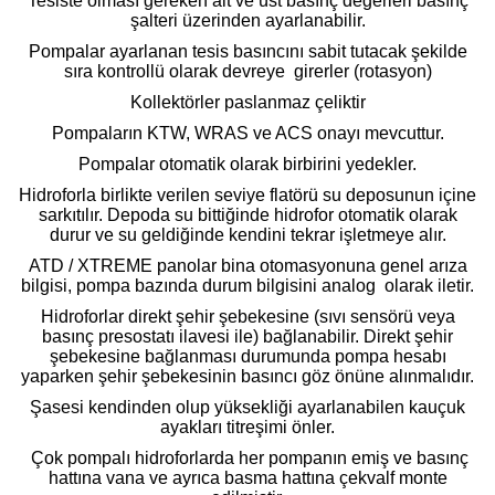
Tesiste olması gereken alt ve üst basınç değerleri basınç
şalteri üzerinden ayarlanabilir.
Pompalar ayarlanan tesis basıncını sabit tutacak şekilde
sıra kontrollü olarak devreye girerler (rotasyon)
Kollektörler paslanmaz çeliktir
Pompaların KTW, WRAS ve ACS onayı mevcuttur.
Pompalar otomatik olarak birbirini yedekler.
Hidroforla birlikte verilen seviye flatörü su deposunun içine
sarkıtılır. Depoda su bittiğinde hidrofor otomatik olarak
durur ve su geldiğinde kendini tekrar işletmeye alır.
ATD / XTREME panolar bina otomasyonuna genel arıza
bilgisi, pompa bazında durum bilgisini analog olarak iletir.
Hidroforlar direkt şehir şebekesine (sıvı sensörü veya
basınç presostatı ilavesi ile) bağlanabilir. Direkt şehir
şebekesine bağlanması durumunda pompa hesabı
yaparken şehir şebekesinin basıncı göz önüne alınmalıdır.
Şasesi kendinden olup yüksekliği ayarlanabilen kauçuk
ayakları titreşimi önler.
Çok pompalı hidroforlarda her pompanın emiş ve basınç
hattına vana ve ayrıca basma hattına çekvalf monte