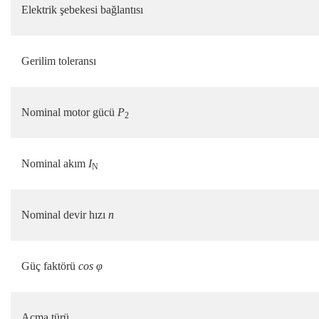
Elektrik şebekesi bağlantısı
Gerilim toleransı
Nominal motor gücü
P
2
Nominal akım
I
N
Nominal devir hızı
n
Güç faktörü
cos φ
Açma türü