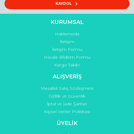
Bu ürüne benzer farklı alternatifler olmalı.
KAYDOL
KURUMSAL
Hakkımızda
Gönder
İletişim
İletişim Formu
Havale Bildirim Formu
Kargo Takibi
ALIŞVERİŞ
Mesafeli Satış Sözleşmesi
Gizlilik ve Güvenlik
İptal ve İade Şartları
Kişisel Veriler Politikası
ÜYELİK