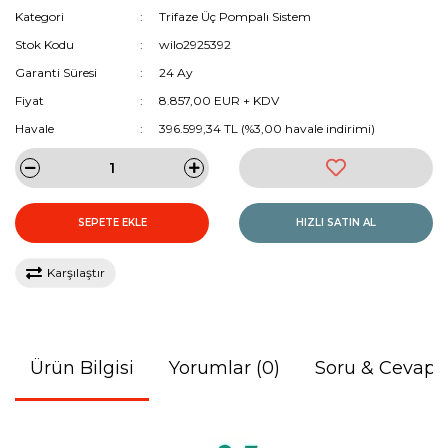
Kategori
Trifaze Üç Pompalı Sistem
Stok Kodu
wilo2925392
Garanti Süresi
24 Ay
Fiyat
8.857,00 EUR + KDV
Havale
396.599,34 TL (%3,00 havale indirimi)
SEPETE EKLE
HIZLI SATIN AL
Karşılaştır
Ürün Bilgisi
Yorumlar (0)
Soru & Cevap