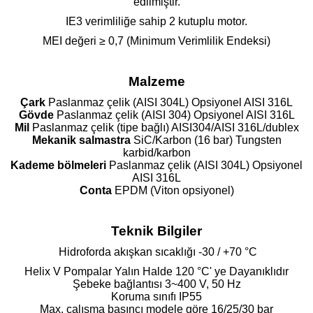
edilmiştir.
IE3 verimliliğe sahip 2 kutuplu motor.
MEI değeri ≥ 0,7 (Minimum Verimlilik Endeksi)
Malzeme
Çark
Paslanmaz çelik (AISI 304L) Opsiyonel AISI 316L
Gövde
Paslanmaz çelik (AISI 304) Opsiyonel AISI 316L
Mil
Paslanmaz çelik (tipe bağlı) AISI304/AISI 316L/dublex
Mekanik salmastra
SiC/Karbon (16 bar) Tungsten
karbid/karbon
Kademe bölmeleri
Paslanmaz çelik (AISI 304L) Opsiyonel
AISI 316L
Conta
EPDM (Viton opsiyonel)
Teknik Bilgiler
Hidroforda akışkan sıcaklığı -30 / +70 °C
Helix V Pompalar Yalın Halde 120 °C' ye Dayanıklıdır
Şebeke bağlantısı 3~400 V, 50 Hz
Koruma sınıfı IP55
Max. çalışma basıncı modele göre 16/25/30 bar