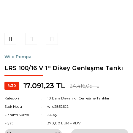
Wilo Pompa
LRS 100/16 V 1'' Dikey Genleşme Tankı
17.091,23 TL
24.416,05 TL
%30
Kategori
10 Bara Dayanıklı Genleşme Tankları
Stok Kodu
wilo2852102
Garanti Süresi
24 Ay
Fiyat
370,00 EUR + KDV