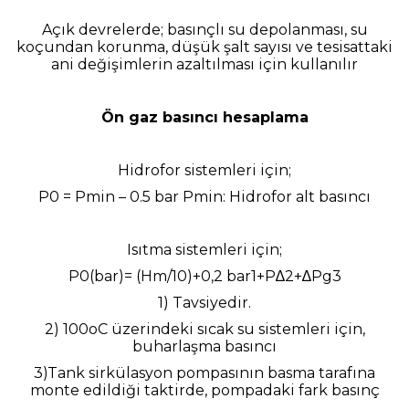
Açık devrelerde; basınçlı su depolanması, su
koçundan korunma, düşük şalt sayısı ve tesisattaki
ani değişimlerin azaltılması için kullanılır
Ön gaz basıncı hesaplama
Hidrofor sistemleri için;
P0 = Pmin – 0.5 bar Pmin: Hidrofor alt basıncı
Isıtma sistemleri için;
P0(bar)= (Hm/10)+0,2 bar1+P∆2+∆Pg3
1) Tavsiyedir.
2) 100oC üzerindeki sıcak su sistemleri için,
buharlaşma basıncı
3)Tank sirkülasyon pompasının basma tarafına
monte edildiği taktirde, pompadaki fark basınç