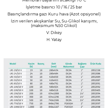
Membran dayanım sıcaklığı 70°C
İşletme basıncı 10 / 16 / 25 bar
Basınçlandırma gazı Kuru hava (Azot opsiyonel)
İzin verilen akışkanlar Su, Su-Glikol karışımı,
(maksimum %50 Glikol)
V: Dikey
H: Yatay