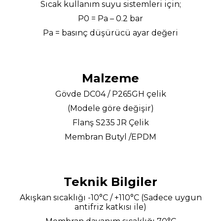
Sıcak kullanım suyu sistemleri için;
P0 = Pa – 0.2 bar
Pa = basınç düşürücü ayar değeri
Malzeme
Gövde DC04 / P265GH çelik
(Modele göre değişir)
Flanş S235 JR Çelik
Membran Butyl /EPDM
Teknik Bilgiler
Akışkan sıcaklığı -10°C / +110°C (Sadece uygun
antifriz katkısı ile)