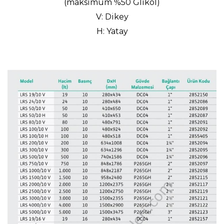
(maksimum %50 Glikol)
V: Dikey
H: Yatay