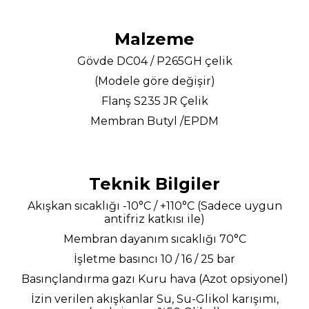
Malzeme
Gövde DC04 / P265GH çelik
(Modele göre değişir)
Flanş S235 JR Çelik
Membran Butyl /EPDM
Teknik Bilgiler
Akışkan sıcaklığı -10°C / +110°C (Sadece uygun
antifriz katkısı ile)
Membran dayanım sıcaklığı 70°C
İşletme basıncı 10 / 16 / 25 bar
Basınçlandırma gazı Kuru hava (Azot opsiyonel)
İzin verilen akışkanlar Su, Su-Glikol karışımı,