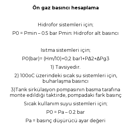
Ön gaz basıncı hesaplama
Hidrofor sistemleri için;
P0 = Pmin – 0.5 bar Pmin: Hidrofor alt basıncı
Isıtma sistemleri için;
P0(bar)= (Hm/10)+0,2 bar1+P∆2+∆Pg3
1) Tavsiyedir.
2) 100oC üzerindeki sıcak su sistemleri için,
buharlaşma basıncı
3)Tank sirkülasyon pompasının basma tarafına
monte edildiği taktirde, pompadaki fark basınç
Sıcak kullanım suyu sistemleri için;
P0 = Pa – 0.2 bar
Pa = basınç düşürücü ayar değeri