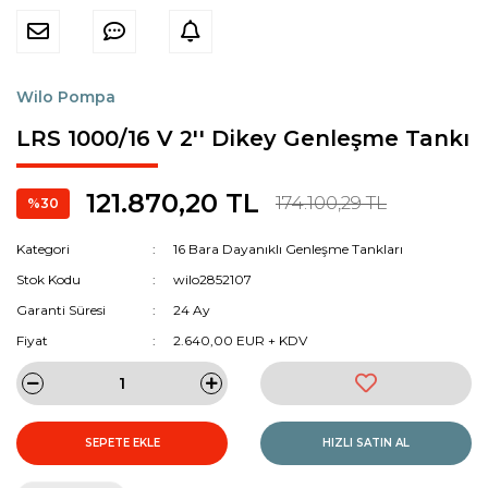
Wilo Pompa
LRS 1000/16 V 2'' Dikey Genleşme Tankı
121.870,20 TL
174.100,29 TL
%30
Kategori
16 Bara Dayanıklı Genleşme Tankları
Stok Kodu
wilo2852107
Garanti Süresi
24 Ay
Fiyat
2.640,00 EUR + KDV
SEPETE EKLE
HIZLI SATIN AL