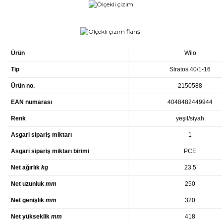
Ürün
Wilo
Tip
Stratos 40/1-16
Ürün no.
2150588
EAN numarası
4048482449944
Renk
yeşil/siyah
Asgari sipariş miktarı
1
Asgari sipariş miktarı birimi
PCE
Net ağırlık
kg
23.5
Net uzunluk
mm
250
Net genişlik
mm
320
Net yükseklik
mm
418