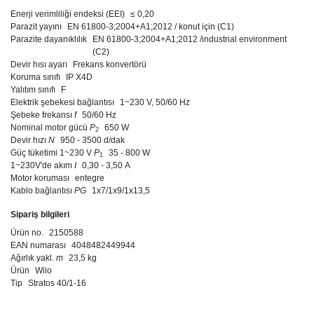
Enerji verimliliği endeksi (EEI)
≤ 0,20
Parazit yayını
EN 61800-3;2004+A1;2012 / konut için (C1)
Parazite dayanıklılık
EN 61800-3;2004+A1;2012 /industrial environment
(C2)
Devir hısı ayarı
Frekans konvertörü
Koruma sınıfı
IP X4D
Yalıtım sınıfı
F
Elektrik şebekesi bağlantısı
1~230 V, 50/60 Hz
Şebeke frekansı
f
50/60 Hz
Nominal motor gücü
P
650 W
2
Devir hızı
N
950 - 3500 d/dak
Güç tüketimi 1~230 V
P
35 - 800 W
1
1~230V'de akım
I
0,30 - 3,50 A
Motor koruması
entegre
Kablo bağlantısı
PG
1x7/1x9/1x13,5
Sipariş bilgileri
Ürün no.
2150588
EAN numarası
4048482449944
Ağırlık yakl.
m
23,5 kg
Ürün
Wilo
Tip
Stratos 40/1-16