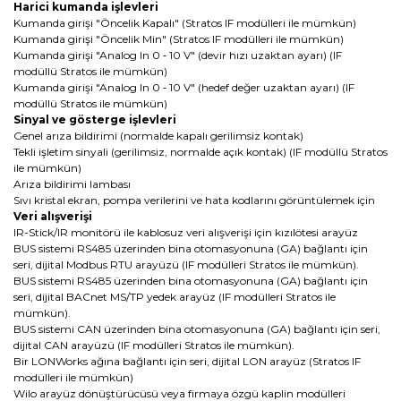
Harici kumanda işlevleri
Kumanda girişi "Öncelik Kapalı" (Stratos IF modülleri ile mümkün)
Kumanda girişi "Öncelik Min" (Stratos IF modülleri ile mümkün)
Kumanda girişi "Analog In 0 ‐ 10 V" (devir hızı uzaktan ayarı) (IF
modüllü Stratos ile mümkün)
Kumanda girişi "Analog In 0 ‐ 10 V" (hedef değer uzaktan ayarı) (IF
modüllü Stratos ile mümkün)
Sinyal ve gösterge işlevleri
Genel arıza bildirimi (normalde kapalı gerilimsiz kontak)
Tekli işletim sinyali (gerilimsiz, normalde açık kontak) (IF modüllü Stratos
ile mümkün)
Arıza bildirimi lambası
Sıvı kristal ekran, pompa verilerini ve hata kodlarını görüntülemek için
Veri alışverişi
IR-Stick/IR monitörü ile kablosuz veri alışverişi için kızılötesi arayüz
BUS sistemi RS485 üzerinden bina otomasyonuna (GA) bağlantı için
seri, dijital Modbus RTU arayüzü (IF modülleri Stratos ile mümkün).
BUS sistemi RS485 üzerinden bina otomasyonuna (GA) bağlantı için
seri, dijital BACnet MS/TP yedek arayüz (IF modülleri Stratos ile
mümkün).
BUS sistemi CAN üzerinden bina otomasyonuna (GA) bağlantı için seri,
dijital CAN arayüzü (IF modülleri Stratos ile mümkün).
Bir LONWorks ağına bağlantı için seri, dijital LON arayüz (Stratos IF
modülleri ile mümkün)
Wilo arayüz dönüştürücüsü veya firmaya özgü kaplin modülleri