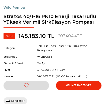
Wilo Pompa
Stratos 40/1-16 PN10 Enerji Tasarruflu
Yüksek Verimli Sirkülasyon Pompası
145.183,10 TL
207.404,43 TL
%30
Tekli Tip Enerji Tasarruflu Sirkülasyon
Kategori
Pompaları
Stok Kodu
wil2150588
Garanti Süresi
24 Ay
Fiyat
3.143,00 EUR + KDV
Havale
140.827,61 TL (%3,00 havale indirimi)
GELİNCE HABER VER
Karşılaştır