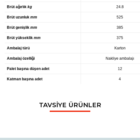
Brüt ağırlık
kg
24.8
Brüt uzunluk
mm
525
Brüt genişlik
mm
385
Brüt yükseklik
mm
375
Ambalaj türü
Karton
Ambalaj özelliği
Nakliye ambalajı
Palet başına düşen adet
12
Katman başına adet
4
Bu ürünün fiyat bilgisi, resim, ürün açıklamalarında ve diğer
TAVSİYE ÜRÜNLER
konularda yetersiz gördüğünüz noktaları öneri formunu
Bu ürüne ilk yorumu siz yapın!
Ürün hakkında henüz soru sorulmamış.
kullanarak tarafımıza iletebilirsiniz.
Görüş ve önerileriniz için teşekkür ederiz.
Yorum Yaz
Soru Sor
Ürün resmi kalitesiz, bozuk veya görüntülenemiyor.