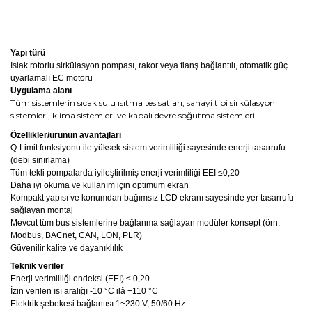
Yapı türü
Islak rotorlu sirkülasyon pompası, rakor veya flanş bağlantılı, otomatik güç
uyarlamalı EC motoru
Uygulama alanı
Tüm sistemlerin sıcak sulu ısıtma tesisatları, sanayi tipi sirkülasyon
sistemleri, klima sistemleri ve kapalı devre soğutma sistemleri.
Özellikler/ürünün avantajları
Q-Limit fonksiyonu ile yüksek sistem verimliliği sayesinde enerji tasarrufu
(debi sınırlama)
Tüm tekli pompalarda iyileştirilmiş enerji verimliliği EEI ≤0,20
Daha iyi okuma ve kullanım için optimum ekran
Kompakt yapısı ve konumdan bağımsız LCD ekranı sayesinde yer tasarrufu
sağlayan montaj
Mevcut tüm bus sistemlerine bağlanma sağlayan modüler konsept (örn.
Modbus, BACnet, CAN, LON, PLR)
Güvenilir kalite ve dayanıklılık
Teknik veriler
Enerji verimliliği endeksi (EEI) ≤ 0,20
İzin verilen ısı aralığı ‐10 °C ilâ +110 °C
Elektrik şebekesi bağlantısı 1~230 V, 50/60 Hz