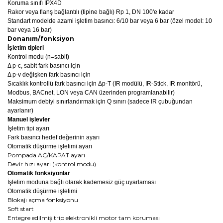
Koruma sınıfı IPX4D
Rakor veya flanş bağlantılı (tipine bağlı) Rp 1, DN 100'e kadar
Standart modelde azami işletim basıncı: 6/10 bar veya 6 bar (özel model: 10
bar veya 16 bar)
Donanım/fonksiyon
İşletim tipleri
Kontrol modu (n=sabit)
Δ p-c, sabit fark basıncı için
Δ p-v değişken fark basıncı için
Sıcaklık kontrollü fark basıncı için Δp‐T (IR modülü, IR-Stick, IR monitörü,
Modbus, BACnet, LON veya CAN üzerinden programlanabilir)
Maksimum debiyi sınırlandırmak için Q sınırı (sadece IR çubuğundan
ayarlanır)
Manuel işlevler
İşletim tipi ayarı
Fark basıncı hedef değerinin ayarı
Otomatik düşürme işletimi ayarı
Pompada AÇ/KAPAT ayarı
Devir hızı ayarı (kontrol modu)
Otomatik fonksiyonlar
İşletim moduna bağlı olarak kademesiz güç uyarlaması
Otomatik düşürme işletimi
Blokajı açma fonksiyonu
Soft start
Entegre edilmiş trip elektronikli motor tam koruması