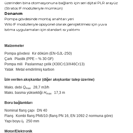
üzerinden bina otomasyonuna bağlantı için seri dijital PLR arayüz
(Stratos IF modülleriyle mümkün)
Donanım
Pompa gövdesinde montaj anahtarı yeri
Wilo IF modülleriyle opsiyonel olarak genişletilmesi için yuva
Isıtma uygulamaları için standart ısı yalıtımı
Malzemeler
Pompa gövdesi
Kır döküm (EN-GJL-250)
Çark
Plastik (PPE – % 30 GF)
Pompa mili
Paslanmaz çelik (X30Cr13/X46Cr13)
Yatak
Metal emdirilmiş karbon
İzin verilen akışkanlar (diğer akışkanlar talep üzerine)
Maks. debi
Q
28,7 m3/h
max
Maks. basma yüksekliği
H
17,3 m
max
Boru bağlantıları
Nominal flanş çapı
DN 40
Flanş
Kombi flanş PN6/10 (flanş PN 16, EN 1092-2 normuna göre)
Yapı boyu
l
250 mm
0
Motor/Elektronik