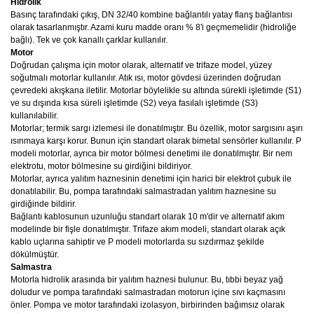
Hidrolik
Basınç tarafındaki çıkış, DN 32/40 kombine bağlantılı yatay flanş bağlantısı
olarak tasarlanmıştır. Azami kuru madde oranı % 8'i geçmemelidir (hidroliğe
bağlı). Tek ve çok kanallı çarklar kullanılır.
Motor
Doğrudan çalışma için motor olarak, alternatif ve trifaze model, yüzey
soğutmalı motorlar kullanılır. Atık ısı, motor gövdesi üzerinden doğrudan
çevredeki akışkana iletilir. Motorlar böylelikle su altında sürekli işletimde (S1)
ve su dışında kısa süreli işletimde (S2) veya fasılalı işletimde (S3)
kullanılabilir.
Motorlar; termik sargı izlemesi ile donatılmıştır. Bu özellik, motor sargısını aşırı
ısınmaya karşı korur. Bunun için standart olarak bimetal sensörler kullanılır. P
modeli motorlar, ayrıca bir motor bölmesi denetimi ile donatılmıştır. Bir nem
elektrotu, motor bölmesine su girdiğini bildiriyor.
Motorlar, ayrıca yalıtım haznesinin denetimi için harici bir elektrot çubuk ile
donatılabilir. Bu, pompa tarafındaki salmastradan yalıtım haznesine su
girdiğinde bildirir.
Bağlantı kablosunun uzunluğu standart olarak 10 m'dir ve alternatif akım
modelinde bir fişle donatılmıştır. Trifaze akım modeli, standart olarak açık
kablo uçlarına sahiptir ve P modeli motorlarda su sızdırmaz şekilde
dökülmüştür.
Salmastra
Motorla hidrolik arasında bir yalıtım haznesi bulunur. Bu, tıbbi beyaz yağ
doludur ve pompa tarafındaki salmastradan motorun içine sıvı kaçmasını
önler. Pompa ve motor tarafındaki izolasyon, birbirinden bağımsız olarak