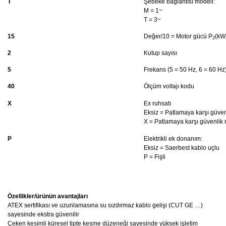
T
Şebeke bağlantısı modeli:
M = 1~
T = 3~
15
Değer/10 = Motor gücü P
(kW
2
2
Kutup sayısı
5
Frekans (5 = 50 Hz, 6 = 60 Hz
40
Ölçüm voltajı kodu
X
Ex ruhsatı
Eksiz = Patlamaya karşı güven
X = Patlamaya karşı güvenlik r
P
Elektrikli ek donanım:
Eksiz = Saerbest kablo uçlu
P = Fişli
Özellikler/ürünün avantajları
ATEX sertifikası ve uzunlamasına su sızdırmaz kablo gelişi (CUT GE …)
sayesinde ekstra güvenilir
Çeken kesimli küresel tipte kesme düzeneği sayesinde yüksek işletim