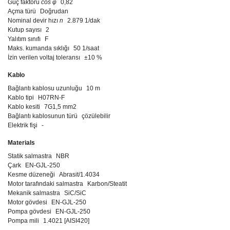
Güç faktörü
cos φ
0,82
Açma türü
Doğrudan
Nominal devir hızı
n
2.879 1/dak
Kutup sayısı
2
Yalıtım sınıfı
F
Maks. kumanda sıklığı
50 1/saat
İzin verilen voltaj toleransı
±10 %
Kablo
Bağlantı kablosu uzunluğu
10 m
Kablo tipi
H07RN-F
Kablo kesiti
7G1,5 mm2
Bağlantı kablosunun türü
çözülebilir
Elektrik fişi
-
Materials
Statik salmastra
NBR
Çark
EN-GJL-250
Kesme düzeneği
Abrasit/1.4034
Motor tarafındaki salmastra
Karbon/Steatit
Mekanik salmastra
SiC/SiC
Motor gövdesi
EN-GJL-250
Pompa gövdesi
EN-GJL-250
Pompa mili
1.4021 [AISI420]