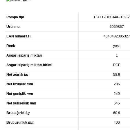
Pompa tipi
CUT GE03.34/P-T39-2
Ürün no.
6069867
EAN numarası
4048482385327
Renk
yeşil
Asgari sipariş miktarı
1
Asgari sipariş miktarı birimi
PCE
Net ağırlık
kg
58.9
Net uzunluk
mm
285
Net genişlik
mm
240
Net yükseklik
mm
545
Brüt ağırlık
kg
60.9
Brüt uzunluk
mm
400