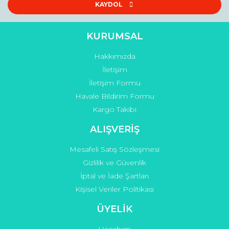
Bu ürüne benzer farklı alternatifler olmalı.
KAYDOL
KURUMSAL
Hakkımızda
Gönder
İletişim
İletişim Formu
Havale Bildirim Formu
Kargo Takibi
ALIŞVERİŞ
Mesafeli Satış Sözleşmesi
Gizlilik ve Güvenlik
İptal ve İade Şartları
Kişisel Veriler Politikası
ÜYELİK