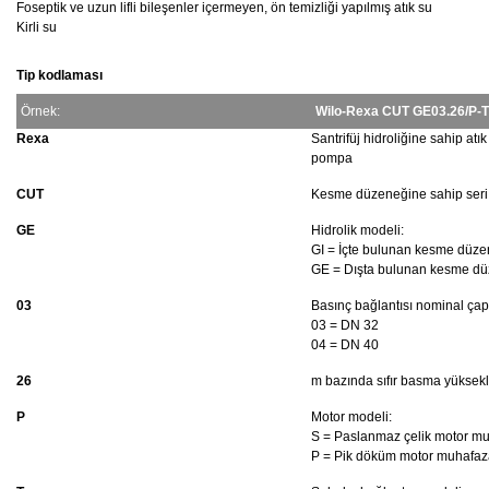
Foseptik ve uzun lifli bileşenler içermeyen, ön temizliği yapılmış atık su
Kirli su
Tip kodlaması
Örnek:
Wilo-Rexa CUT GE03.26/P-T
Rexa
Santrifüj hidroliğine sahip atı
pompa
CUT
Kesme düzeneğine sahip seri
GE
Hidrolik modeli:
GI = İçte bulunan kesme düze
GE = Dışta bulunan kesme dü
03
Basınç bağlantısı nominal çap
03 = DN 32
04 = DN 40
26
m bazında sıfır basma yüksekl
P
Motor modeli:
S = Paslanmaz çelik motor m
P = Pik döküm motor muhafaz