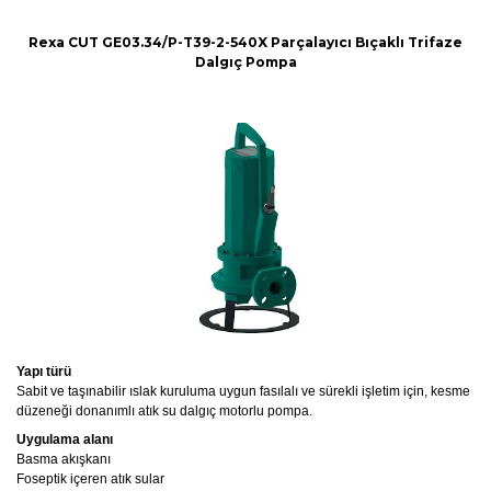
Rexa CUT GE03.34/P-T39-2-540X Parçalayıcı Bıçaklı Trifaze
Dalgıç Pompa
Yapı türü
Sabit ve taşınabilir ıslak kuruluma uygun fasılalı ve sürekli işletim için, kesme
düzeneği donanımlı atık su dalgıç motorlu pompa.
Uygulama alanı
Basma akışkanı
Foseptik içeren atık sular