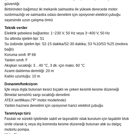
güvenliği
Birbirinden bağımsız iki mekanik salmastra ile yüksek derecede motor
sızdırmazlığı ve salmastra odası denetimi için opsiyonel elektrot çubuğu
sayesinde uzun çalışma ömrü
Teknik veriler
Elektrik şebekesi bağlantısı: 1~230 V, 50 Hz veya 3~400 V, 50 Hz
Su altında işletim tipi: S1
Su üstünde işletim tipi: S2-15 dakika/S2-30 dakika; S3 %10/S3 %25 (motora
bağlı)
Koruma sınıfı: IP 68
Yalıtım sınıfı: F
Akışkan sıcaklığı: 3…40 °C, 3 dk. için maks. 60 °C
Azami daldırma derinliği: 20 m
Kablo uzunluğu: 10 m
Donanım/fonksiyon
İçte veya dışta bulunan kesici bıçaklı ve çeken kesimli kesme düzeneği
Bimetal sensörlü sargı sıcaklığı denetimi
ATEX sertifikası ("P” motor modelinde)
Yalıtım haznesi denetimi için opsiyonel harici elektrot çubuğu
Tanım/yapı türü
Fasılalı ve sürekli işletimde sabit ve taşınabilir ıslak kurulum için taşabilir blok
ünite olarak iç veya dış kısmında kesme düzeneği bulunan atık su dalgıç
motorlu pompa.