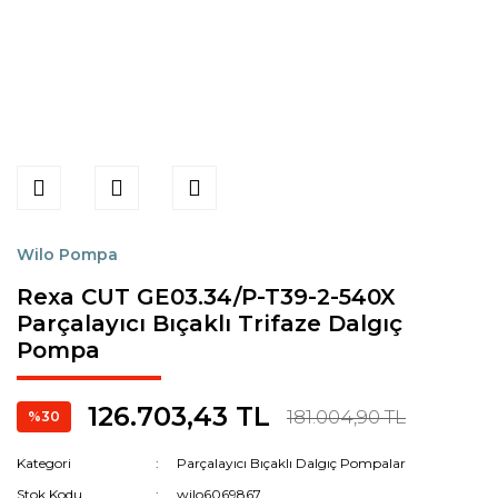
Wilo Pompa
Rexa CUT GE03.34/P-T39-2-540X
Parçalayıcı Bıçaklı Trifaze Dalgıç
Pompa
126.703,43 TL
181.004,90 TL
%30
Kategori
Parçalayıcı Bıçaklı Dalgıç Pompalar
Stok Kodu
wilo6069867