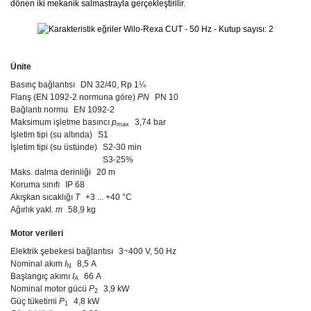
dönen iki mekanik salmastrayla gerçekleştirilir.
Ünite
Basınç bağlantısı
DN 32/40, Rp 1¼
Flanş (EN 1092-2 normuna göre)
PN
PN 10
Bağlantı normu
EN 1092-2
Maksimum işletme basıncı
p
3,74 bar
max
İşletim tipi (su altında)
S1
İşletim tipi (su üstünde)
S2-30 min
S3-25%
Maks. dalma derinliği
20 m
Koruma sınıfı
IP 68
Akışkan sıcaklığı
T
+3 ... +40 °C
Ağırlık yakl.
m
58,9 kg
Motor verileri
Elektrik şebekesi bağlantısı
3~400 V, 50 Hz
Nominal akım
I
8,5 A
N
Başlangıç akımı
I
66 A
A
Nominal motor gücü
P
3,9 kW
2
Güç tüketimi
P
4,8 kW
1