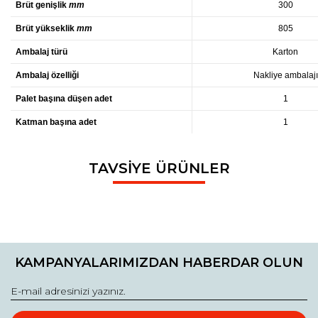
Brüt genişlik
mm
300
Brüt yükseklik
mm
805
Ambalaj türü
Karton
Ambalaj özelliği
Nakliye ambalajı
Palet başına düşen adet
1
Katman başına adet
1
Bu ürünün fiyat bilgisi, resim, ürün açıklamalarında ve diğer
TAVSİYE ÜRÜNLER
konularda yetersiz gördüğünüz noktaları öneri formunu
Bu ürüne ilk yorumu siz yapın!
Ürün hakkında henüz soru sorulmamış.
kullanarak tarafımıza iletebilirsiniz.
Görüş ve önerileriniz için teşekkür ederiz.
Yorum Yaz
Soru Sor
Ürün resmi kalitesiz, bozuk veya görüntülenemiyor.
Ürün açıklamasında eksik bilgiler bulunuyor.
KAMPANYALARIMIZDAN HABERDAR OLUN
Ürün bilgilerinde hatalar bulunuyor.
Ürün fiyatı diğer sitelerden daha pahalı.