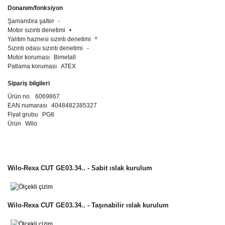
Donanım/fonksiyon
Şamandıra şalter
-
Motor sızıntı denetimi
•
Yalıtım haznesi sızıntı denetimi
º
Sızıntı odası sızıntı denetimi
-
Motor koruması
Bimetall
Patlama koruması
ATEX
Sipariş bilgileri
Ürün no.
6069867
EAN numarası
4048482385327
Fiyat grubu
PG8
Ürün
Wilo
Wilo-Rexa CUT GE03.34.. - Sabit ıslak kurulum
Wilo-Rexa CUT GE03.34.. - Taşınabilir ıslak kurulum