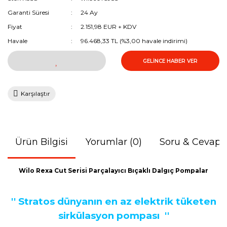
Garanti Süresi
24 Ay
Fiyat
2.151,98 EUR + KDV
Havale
96.468,33 TL (%3,00 havale indirimi)
GELİNCE HABER VER
Karşılaştır
Ürün Bilgisi
Yorumlar (0)
Soru & Cevap
Wilo Rexa Cut Serisi Parçalayıcı Bıçaklı Dalgıç Pompalar
'' Stratos dünyanın en az elektrik tüketen
sirkülasyon pompası
''