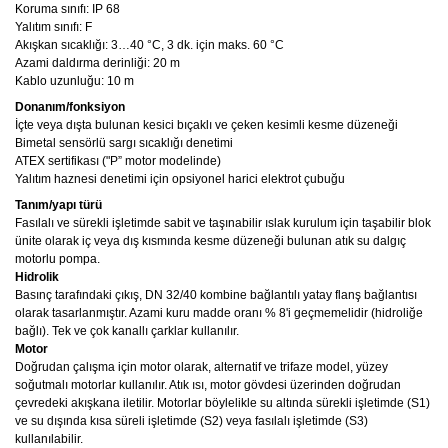
Koruma sınıfı: IP 68
Yalıtım sınıfı: F
Akışkan sıcaklığı: 3…40 °C, 3 dk. için maks. 60 °C
Azami daldırma derinliği: 20 m
Kablo uzunluğu: 10 m
Donanım/fonksiyon
İçte veya dışta bulunan kesici bıçaklı ve çeken kesimli kesme düzeneği
Bimetal sensörlü sargı sıcaklığı denetimi
ATEX sertifikası ("P” motor modelinde)
Yalıtım haznesi denetimi için opsiyonel harici elektrot çubuğu
Tanım/yapı türü
Fasılalı ve sürekli işletimde sabit ve taşınabilir ıslak kurulum için taşabilir blok
ünite olarak iç veya dış kısmında kesme düzeneği bulunan atık su dalgıç
motorlu pompa.
Hidrolik
Basınç tarafındaki çıkış, DN 32/40 kombine bağlantılı yatay flanş bağlantısı
olarak tasarlanmıştır. Azami kuru madde oranı % 8'i geçmemelidir (hidroliğe
bağlı). Tek ve çok kanallı çarklar kullanılır.
Motor
Doğrudan çalışma için motor olarak, alternatif ve trifaze model, yüzey
soğutmalı motorlar kullanılır. Atık ısı, motor gövdesi üzerinden doğrudan
çevredeki akışkana iletilir. Motorlar böylelikle su altında sürekli işletimde (S1)
ve su dışında kısa süreli işletimde (S2) veya fasılalı işletimde (S3)
kullanılabilir.