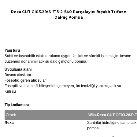
Rexa CUT GI03.29/S-T15-2-540 Parçalayıcı Bıçaklı Trifaze
Dalgıç Pompa
Yapı türü
Sabit ve taşınabilir ıslak kuruluma uygun fasılalı ve sürekli işletim için, kesme
düzeneği donanımlı atık su dalgıç motorlu pompa.
Uygulama alanı
Basma akışkanı
Foseptik içeren atık sular
Foseptik ve uzun lifli bileşenler içermeyen, ön temizliği yapılmış atık su
Kirli su
Tip kodlaması
Örnek:
Wilo-Rexa CUT GE03.26/P-T
Rexa
Santrifüj hidroliğine sahip atı
pompa