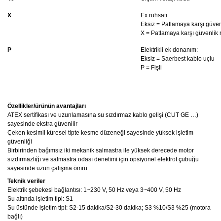
X
Ex ruhsatı
Eksiz = Patlamaya karşı güven
X = Patlamaya karşı güvenlik r
P
Elektrikli ek donanım:
Eksiz = Saerbest kablo uçlu
P = Fişli
Özellikler/ürünün avantajları
ATEX sertifikası ve uzunlamasına su sızdırmaz kablo gelişi (CUT GE …)
sayesinde ekstra güvenilir
Çeken kesimli küresel tipte kesme düzeneği sayesinde yüksek işletim
güvenliği
Birbirinden bağımsız iki mekanik salmastra ile yüksek derecede motor
sızdırmazlığı ve salmastra odası denetimi için opsiyonel elektrot çubuğu
sayesinde uzun çalışma ömrü
Teknik veriler
Elektrik şebekesi bağlantısı: 1~230 V, 50 Hz veya 3~400 V, 50 Hz
Su altında işletim tipi: S1
Su üstünde işletim tipi: S2-15 dakika/S2-30 dakika; S3 %10/S3 %25 (motora
bağlı)