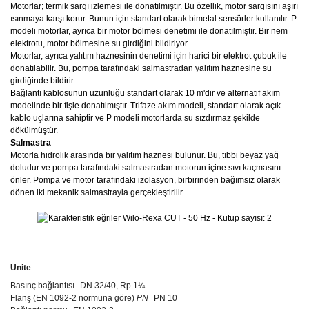
Motorlar; termik sargı izlemesi ile donatılmıştır. Bu özellik, motor sargısını aşırı
ısınmaya karşı korur. Bunun için standart olarak bimetal sensörler kullanılır. P
modeli motorlar, ayrıca bir motor bölmesi denetimi ile donatılmıştır. Bir nem
elektrotu, motor bölmesine su girdiğini bildiriyor.
Motorlar, ayrıca yalıtım haznesinin denetimi için harici bir elektrot çubuk ile
donatılabilir. Bu, pompa tarafındaki salmastradan yalıtım haznesine su
girdiğinde bildirir.
Bağlantı kablosunun uzunluğu standart olarak 10 m'dir ve alternatif akım
modelinde bir fişle donatılmıştır. Trifaze akım modeli, standart olarak açık
kablo uçlarına sahiptir ve P modeli motorlarda su sızdırmaz şekilde
dökülmüştür.
Salmastra
Motorla hidrolik arasında bir yalıtım haznesi bulunur. Bu, tıbbi beyaz yağ
doludur ve pompa tarafındaki salmastradan motorun içine sıvı kaçmasını
önler. Pompa ve motor tarafındaki izolasyon, birbirinden bağımsız olarak
dönen iki mekanik salmastrayla gerçekleştirilir.
Ünite
Basınç bağlantısı
DN 32/40, Rp 1¼
Flanş (EN 1092-2 normuna göre)
PN
PN 10