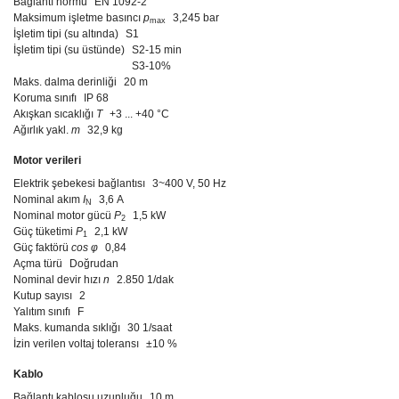
Bağlantı normu
EN 1092-2
Maksimum işletme basıncı
p
3,245 bar
max
İşletim tipi (su altında)
S1
İşletim tipi (su üstünde)
S2-15 min
S3-10%
Maks. dalma derinliği
20 m
Koruma sınıfı
IP 68
Akışkan sıcaklığı
T
+3 ... +40 °C
Ağırlık yakl.
m
32,9 kg
Motor verileri
Elektrik şebekesi bağlantısı
3~400 V, 50 Hz
Nominal akım
I
3,6 A
N
Nominal motor gücü
P
1,5 kW
2
Güç tüketimi
P
2,1 kW
1
Güç faktörü
cos φ
0,84
Açma türü
Doğrudan
Nominal devir hızı
n
2.850 1/dak
Kutup sayısı
2
Yalıtım sınıfı
F
Maks. kumanda sıklığı
30 1/saat
İzin verilen voltaj toleransı
±10 %
Kablo
Bağlantı kablosu uzunluğu
10 m