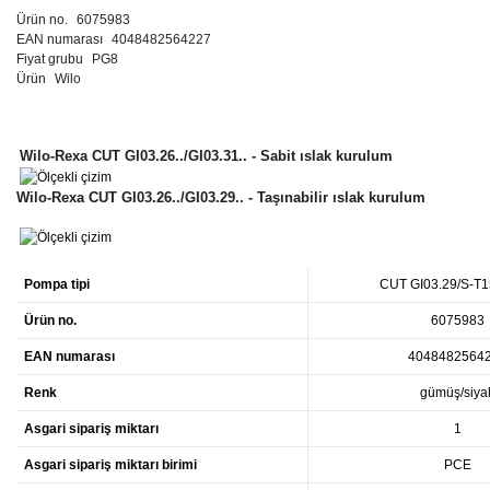
Ürün no.
6075983
EAN numarası
4048482564227
Fiyat grubu
PG8
Ürün
Wilo
Wilo-Rexa CUT GI03.26../GI03.31.. - Sabit ıslak kurulum
Wilo-Rexa CUT GI03.26../GI03.29.. - Taşınabilir ıslak kurulum
Pompa tipi
CUT GI03.29/S-T1
Ürün no.
6075983
EAN numarası
4048482564
Renk
gümüş/siya
Asgari sipariş miktarı
1
Asgari sipariş miktarı birimi
PCE