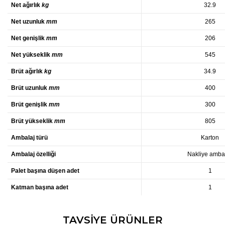
Net ağırlık
kg
32.9
Net uzunluk
mm
265
Net genişlik
mm
206
Net yükseklik
mm
545
Brüt ağırlık
kg
34.9
Brüt uzunluk
mm
400
Brüt genişlik
mm
300
Brüt yükseklik
mm
805
Ambalaj türü
Karton
Ambalaj özelliği
Nakliye ambal
Palet başına düşen adet
1
Katman başına adet
1
Bu ürünün fiyat bilgisi, resim, ürün açıklamalarında ve diğer
TAVSİYE ÜRÜNLER