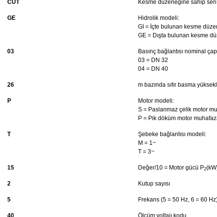
CUT
Kesme düzeneğine sahip seri
GE
Hidrolik modeli:
GI = İçte bulunan kesme düze
GE = Dışta bulunan kesme dü
03
Basınç bağlantısı nominal çap
03 = DN 32
04 = DN 40
26
m bazında sıfır basma yüksekl
P
Motor modeli:
S = Paslanmaz çelik motor m
P = Pik döküm motor muhafaz
T
Şebeke bağlantısı modeli:
M = 1~
T = 3~
15
Değer/10 = Motor gücü P
(kW
2
2
Kutup sayısı
5
Frekans (5 = 50 Hz, 6 = 60 Hz
40
Ölçüm voltajı kodu