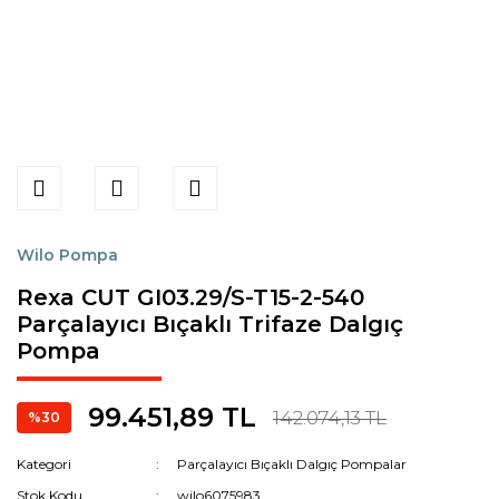
Wilo Pompa
Rexa CUT GI03.29/S-T15-2-540
Parçalayıcı Bıçaklı Trifaze Dalgıç
Pompa
99.451,89 TL
142.074,13 TL
%30
Kategori
Parçalayıcı Bıçaklı Dalgıç Pompalar
Stok Kodu
wilo6075983