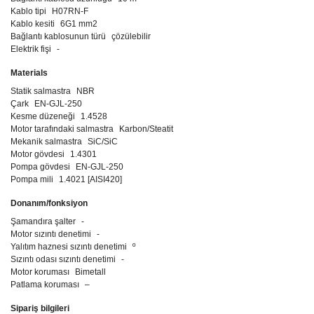
Kablo tipi
H07RN-F
Kablo kesiti
6G1 mm2
Bağlantı kablosunun türü
çözülebilir
Elektrik fişi
-
Materials
Statik salmastra
NBR
Çark
EN-GJL-250
Kesme düzeneği
1.4528
Motor tarafındaki salmastra
Karbon/Steatit
Mekanik salmastra
SiC/SiC
Motor gövdesi
1.4301
Pompa gövdesi
EN-GJL-250
Pompa mili
1.4021 [AISI420]
Donanım/fonksiyon
Şamandıra şalter
-
Motor sızıntı denetimi
-
Yalıtım haznesi sızıntı denetimi
º
Sızıntı odası sızıntı denetimi
-
Motor koruması
Bimetall
Patlama koruması
–
Sipariş bilgileri